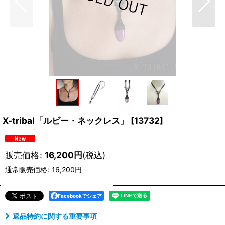
X-tribal「ルビー・ネックレス」
[
13732
]
販売価格
:
16,200
円
(税込)
通常販売価格
:
16,200
円
Facebookでシェア
返品特約に関する重要事項