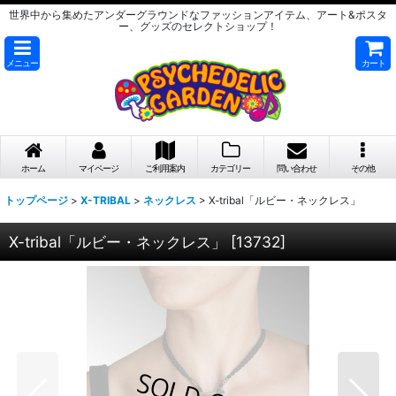
世界中から集めたアンダーグラウンドなファッションアイテム、アート&ポスタ
ー、グッズのセレクトショップ！
メニュー
カート
ホーム
マイページ
ご利用案内
カテゴリー
問い合わせ
その他
トップページ
>
X-TRIBAL
>
ネックレス
>
X-tribal「ルビー・ネックレス」
X-tribal「ルビー・ネックレス」
[
13732
]