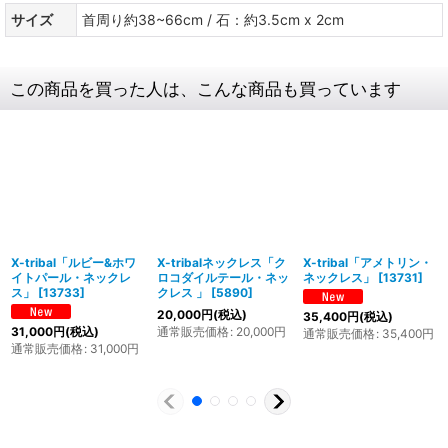
サイズ
首周り約38~66cm / 石：約3.5cm x 2cm
この商品を買った人は、こんな商品も買っています
X-tribal「ルビー&ホワ
X-tribalネックレス「ク
X-tribal「アメトリン・
イトパール・ネックレ
ロコダイルテール・ネッ
ネックレス」
[
13731
]
ス」
[
13733
]
クレス 」
[
5890
]
20,000
円
(税込)
35,400
円
(税込)
通常販売価格
:
20,000
円
31,000
円
(税込)
通常販売価格
:
35,400
円
通常販売価格
:
31,000
円