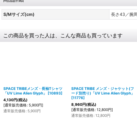
S/Mサイズ(cm)
長さ43／腕
この商品を買った人は、こんな商品も買っています
SPACE TRIBEメンズ・長袖Tシャツ
SPACE TRIBE メンズ・ジャケット(フ
「UV Lime Alien Glyph」
[
10893
]
ード別売り)「UV Lime Alien Glyph」
[
11776
]
4,130
円
(税込)
8,960
円
(税込)
[
通常販売価格
:
5,900
円
]
[
通常販売価格
:
12,800
円
]
通常販売価格
:
5,900
円
通常販売価格
:
12,800
円