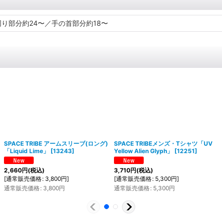
周り部分約24〜／手の首部分約18〜
SPACE TRIBE アームスリーブ(ロング)
SPACE TRIBEメンズ・Tシャツ「UV
「Liquid Lime」
[
13243
]
Yellow Alien Glyph」
[
12251
]
2,660
円
(税込)
3,710
円
(税込)
[
通常販売価格
:
3,800
円
]
[
通常販売価格
:
5,300
円
]
通常販売価格
:
3,800
円
通常販売価格
:
5,300
円