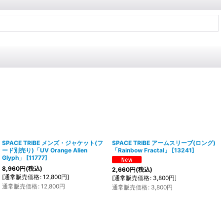
SPACE TRIBE メンズ・ジャケット(フ
SPACE TRIBE アームスリーブ(ロング)
ード別売り)「UV Orange Alien
「Rainbow Fractal」
[
13241
]
Glyph」
[
11777
]
8,960
円
(税込)
2,660
円
(税込)
[
通常販売価格
:
12,800
円
]
[
通常販売価格
:
3,800
円
]
通常販売価格
:
12,800
円
通常販売価格
:
3,800
円