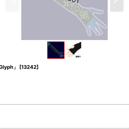
Glyph」
[
13242
]