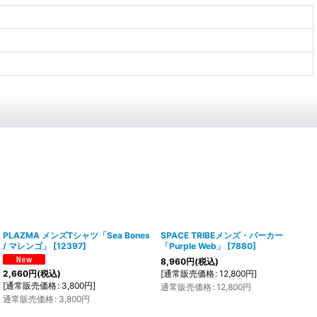
PLAZMA メンズTシャツ「Sea Bones
SPACE TRIBEメンズ・パーカー
/ マレンゴ」
[
12397
]
「Purple Web」
[
7880
]
8,960
円
(税込)
[
通常販売価格
:
12,800
円
]
2,660
円
(税込)
[
通常販売価格
:
3,800
円
]
通常販売価格
:
12,800
円
通常販売価格
:
3,800
円