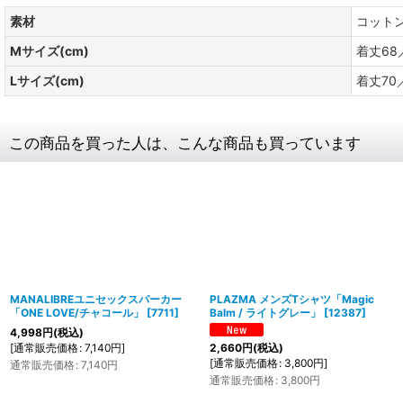
素材
コット
Mサイズ(cm)
着丈68
Lサイズ(cm)
着丈70
この商品を買った人は、こんな商品も買っています
MANALIBREユニセックスパーカー
PLAZMA メンズTシャツ「Magic
「ONE LOVE/チャコール」
[
7711
]
Balm / ライトグレー」
[
12387
]
4,998
円
(税込)
[
通常販売価格
:
7,140
円
]
2,660
円
(税込)
[
通常販売価格
:
3,800
円
]
通常販売価格
:
7,140
円
通常販売価格
:
3,800
円