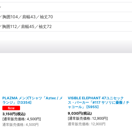
ン
／胸囲104／肩幅43／袖丈70
／胸囲112／肩幅45／袖丈72
PLAZMA メンズTシャツ「Aztec / メ
VISIBLE ELEPHANT 47ユニセック
ランジ」
[
13354
]
ス・パーカー「#117 サソリに薔薇 / チ
ャコール」
[
5955
]
9,030
円
(税込)
3,150
円
(税込)
[
通常販売価格
:
12,900
円
]
[
通常販売価格
:
4,500
円
]
通常販売価格
:
12,900
円
通常販売価格
:
4,500
円