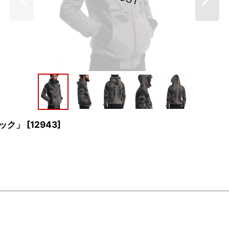
ロック」
[
12943
]