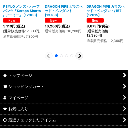
PSYLO メンズ・ハーフ
DRAGON PIPE ガラスヘ
DRAGON PIPE ガラスヘ
パンツ「Scraps Shorts
ッド・ペンダント
ッド・ペンダント/157
/ アーミー」
[
12363
]
[
13786
]
[
12615
]
5,110
円
(税込)
16,200
円
(税込)
8,673
円
(税込)
[
通常販売価格
:
7,300
円
]
通常販売価格
:
16,200
円
[
通常販売価格
:
12,390
円
]
通常販売価格
:
7,300
円
通常販売価格
:
12,390
円
トップページ
ショッピングカート
マイページ
お気に入り
最近チェックしたアイテム