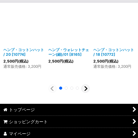
ヘンプ・コットンハット
ヘンプ・ウォレットチェ
ヘンプ・コットンハット
/ 20
[
10774
]
ーン(細)/01
[
8165
]
/ 18
[
10772
]
2,500
円
(税込)
2,500
円
(税込)
2,500
円
(税込)
通常販売価格
:
3,200
円
通常販売価格
:
3,200
円
トップページ
ショッピングカート
マイページ