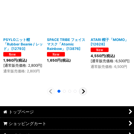
PSYLOニット帽
SPACE TRIBE フェイス
ATARI 帽子「MOMO」
「Rubber Beanie / レッ
マスク「Atomic
[
12628
]
ド」
[
12793
]
Rainbow」
[
13876
]
4,550
円
(税込)
1,960
円
(税込)
1,650
円
(税込)
[
通常販売価格
:
6,500
円
]
[
通常販売価格
:
2,800
円
]
通常販売価格
:
6,500
円
通常販売価格
:
2,800
円
トップページ
ショッピングカート