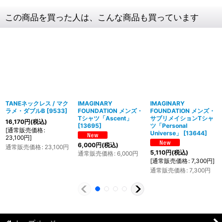
この商品を買った人は、こんな商品も買っています
TANEネックレス / マク
IMAGINARY
IMAGINARY
ラメ・ダブルB
[
9533
]
FOUNDATION メンズ・
FOUNDATION メンズ・
Tシャツ「Ascent」
サブリメイションTシャ
16,170
円
(税込)
[
13695
]
ツ「Personal
[
通常販売価格
:
Universe」
[
13644
]
23,100
円
]
6,000
円
(税込)
通常販売価格
:
23,100
円
5,110
円
(税込)
通常販売価格
:
6,000
円
[
通常販売価格
:
7,300
円
]
通常販売価格
:
7,300
円