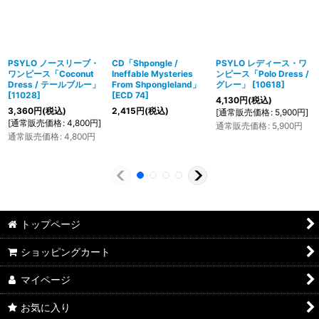
PSYLO ノースリーブ・
CD「Shpongle /
PSYLO レディース・ワ
ワンピース「Coconut
Ineffable Mysteries
ンピース「Polo Dress /
Dress / テールブルー」
From Shpongleland」
グレー」
[
10618
]
[
11028
]
[
ECD 74
]
4,130
円
(税込)
3,360
円
(税込)
2,415
円
(税込)
[
通常販売価格
:
5,900
円
]
[
通常販売価格
:
4,800
円
]
通常販売価格
:
5,900
円
通常販売価格
:
4,800
円
トップページ
ショッピングカート
マイページ
お気に入り