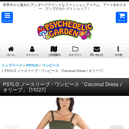
世界中から集めたアンダーグラウンドなファッションアイテム、アート&ポスタ
ー、グッズのセレクトショップ！
メニュー
カート
ホーム
マイページ
ご利用案内
カテゴリー
問い合わせ
その他
トップページ
>
PSYLO
>
ワンピース
>
PSYLO ノースリーブ・ワンピース「Coconut Dress / オリーブ」
PSYLO ノースリーブ・ワンピース「Coconut Dress /
オリーブ」
[
11027
]