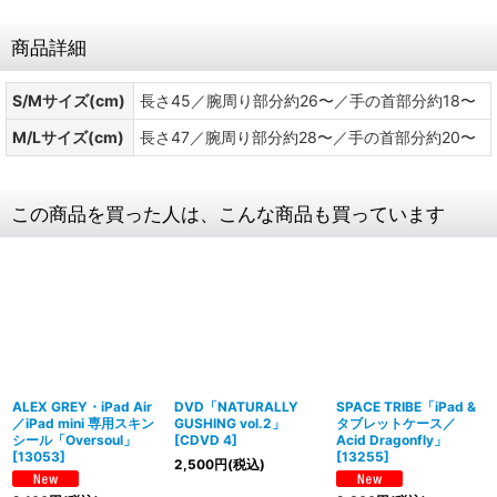
商品詳細
S/Mサイズ(cm)
長さ45／腕周り部分約26〜／手の首部分約18〜
M/Lサイズ(cm)
長さ47／腕周り部分約28〜／手の首部分約20〜
この商品を買った人は、こんな商品も買っています
ALEX GREY・iPad Air
DVD「NATURALLY
SPACE TRIBE「iPad &
／iPad mini 専用スキン
GUSHING vol.2」
タブレットケース／
シール「Oversoul」
[
CDVD 4
]
Acid Dragonfly」
[
13053
]
[
13255
]
2,500
円
(税込)