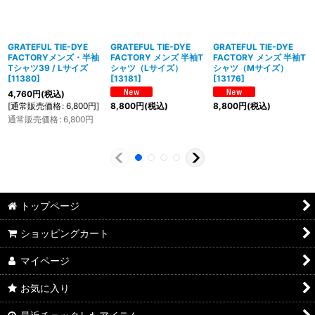
GRATEFUL TIE-DYE
GRATEFUL TIE-DYE
GRATEFUL TIE-DYE
FACTORYメンズ・半袖
FACTORY メンズ 半袖T
FACTORY メンズ 半袖T
Tシャツ39 / Lサイズ
シャツ（Lサイズ）
シャツ（Mサイズ）
[
11380
]
[
13181
]
[
13176
]
4,760
円
(税込)
[
通常販売価格
:
6,800
円
]
8,800
円
(税込)
8,800
円
(税込)
通常販売価格
:
6,800
円
トップページ
ショッピングカート
マイページ
お気に入り