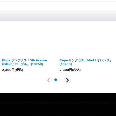
Elope サングラス「5th Avenue
Elope サングラス「Mod / オレンジ」
Glitter / パープル」
[
10259
]
[
10265
]
2,300
円
(税込)
2,300
円
(税込)