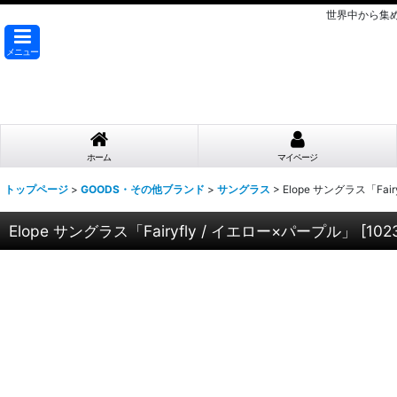
世界中から集
メニュー
ホーム
マイページ
トップページ
>
GOODS・その他ブランド
>
サングラス
>
Elope サングラス「Fai
Elope サングラス「Fairyfly / イエロー×パープル」
[
102