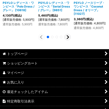
PSYLO レディース・ワ
PSYLO レディース・ワ
PSYLO ノースリーブ・
ンピース「Polo Dress /
ンピース「Serial Dress
ワンピース「Coconut
グレー」
[
10618
]
/ グレー」
[
9851
]
Dress / オリーブ」
[
11027
]
4,130
円
(税込)
5,460
円
(税込)
3,360
円
(税込)
[
通常販売価格
:
5,900
円
]
[
通常販売価格
:
7,800
円
]
[
通常販売価格
:
4,800
円
]
通常販売価格
:
5,900
円
通常販売価格
:
7,800
円
通常販売価格
:
4,800
円
トップページ
ショッピングカート
マイページ
お気に入り
最近チェックしたアイテム
特定商取引法表示