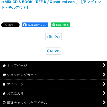
→MIX CD & BOOK「REE.K / QuantumLeap 」【アンビエン
ト・チルアウト】
Facebookでシェア
«
前
次
»
NEWS
トップページ
ショッピングカート
マイページ
お気に入り
最近チェックしたアイテム