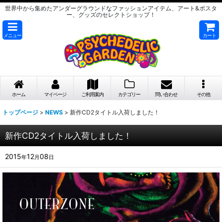
世界中から集めたアンダーグラウンドなファッションアイテム、アート&ポスタ
ー、グッズのセレクトショップ！
メニュー
カート
ホーム
マイページ
ご利用案内
カテゴリー
問い合わせ
その他
トップページ
>
NEWS
>
新作CD2タイトル入荷しました！
新作CD2タイトル入荷しました！
2015
12
08
年
月
日