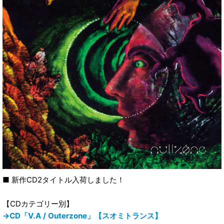
■ 新作CD2タイトル入荷しました！
【CDカテゴリー別】
→CD「V.A / Outerzone」【スオミトランス】