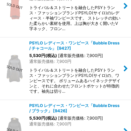
トライバル＆ストリートを融合したPSYトラン
ス・ファッションブランドPSYLO(サイロ)のレデ
ィース・半袖ワンピースです。 ストレッチの効い
た柔らかい素材を使用。上は胸が大きく開いたV
字ネック、フロン…
PSYLO レディース・ワンピース「Bubble Dress
/ チャコール」
[
9427
]
5,530
円
(税込)
[
通常販売価格
:
7,900
円
]
通常販売価格
:
7,900
円
トライバル＆ストリートを融合したPSYトラン
ス・ファッションブランドPSYLO(サイロ)の、ワ
ンピースです。 ボリュームあるハイネックデザイ
ンと、それに合わせたフロントポケットが特徴的
です。袖先は切り…
PSYLO レディース・ワンピース「Bubble Dress
/ ブラック」
[
9426
]
5,530
円
(税込)
[
通常販売価格
:
7,900
円
]
通常販売価格
:
7,900
円