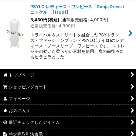
PSYLO レディース・ワンピース「Ganja Dress /
ニッケル」
[
11091
]
3,430
円
(税込)
[
通常販売価格
:
4,900
円
]
通常販売価格
:
4,900
円
トライバル＆ストリートを融合したPSYトラン
ス・ファッションブランドPSYLO(サイロ)のレデ
ィース・ノースリーブ・ワンピースです。 ストレ
ッチの効いた柔らかい素材を使用。肩の前後ろに
もヒラヒラとした…
トップページ
ショッピングカート
マイページ
お気に入り
最近チェックしたアイテム
特定商取引法表示