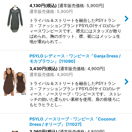
4,130
円
(税込)
[
通常販売価格
:
5,900
円
]
通常販売価格
:
5,900
円
トライバル＆ストリートを融合したPSYトラン
ス・ファッションブランドPSYLO(サイロ)のレデ
ィースワンピースです。 襟元にはスタッズが散り
ばめられ、胸のポケット、襟、裾にはメッシュ生
地が重ねられて…
PSYLO レディース・ワンピース「Ganja Dress /
モカブラウン」
[
11090
]
3,430
円
(税込)
[
通常販売価格
:
4,900
円
]
通常販売価格
:
4,900
円
トライバル＆ストリートを融合したPSYトラン
ス・ファッションブランドPSYLO(サイロ)のレデ
ィース・ノースリーブ・ワンピースです。 ストレ
ッチの効いた柔らかい素材を使用。肩の前後ろに
もヒラヒラとし…
PSYLO ノースリーブ・ワンピース「Coconut
Dress / オリーブ」
[
11027
]
3,360
円
(税込)
[
通常販売価格
:
4,800
円
]