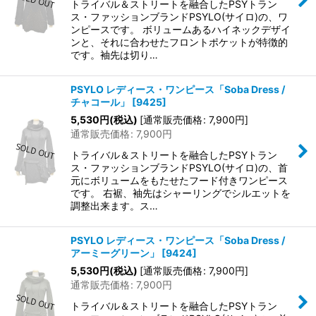
トライバル＆ストリートを融合したPSYトラン
ス・ファッションブランドPSYLO(サイロ)の、ワ
ンピースです。 ボリュームあるハイネックデザイ
ンと、それに合わせたフロントポケットが特徴的
です。袖先は切り…
PSYLO レディース・ワンピース「Soba Dress /
チャコール」
[
9425
]
5,530
円
(税込)
[
通常販売価格
:
7,900
円
]
通常販売価格
:
7,900
円
トライバル＆ストリートを融合したPSYトラン
ス・ファッションブランドPSYLO(サイロ)の、首
元にボリュームをもたせたフード付きワンピース
です。 右裾、袖先はシャーリングでシルエットを
調整出来ます。ス…
PSYLO レディース・ワンピース「Soba Dress /
アーミーグリーン」
[
9424
]
5,530
円
(税込)
[
通常販売価格
:
7,900
円
]
通常販売価格
:
7,900
円
トライバル＆ストリートを融合したPSYトラン