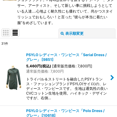
サー、アーティスト、そして新しい事に挑戦しようとして
いる人達....心地よく耐久性にも優れていて、尚かつスタイ
リッシュでおもしろい！と言った ”彼らが本当に着たい
服”をめざしています。
表示順変更
閉じる
31
件
表示数
:
PSYLO レディース・ワンピース「Serial Dress /
グレー」
[
9851
]
在庫あり
5,460
円
(税込)
[
通常販売価格
:
7,800
円
]
通常販売価格
:
7,800
円
並び順
:
トライバル＆ストリートを融合したPSYトラン
ス・ファッションブランドPSYLO(サイロ)の、レ
絞り込む
ディース・ワンピースです。 生地は通気性の良い
CVCコットン生地を使用。ハイネック・デザイン
ですが、右側…
PSYLO レディース・ワンピース「Polo Dress /
グレー」
[
10618
]