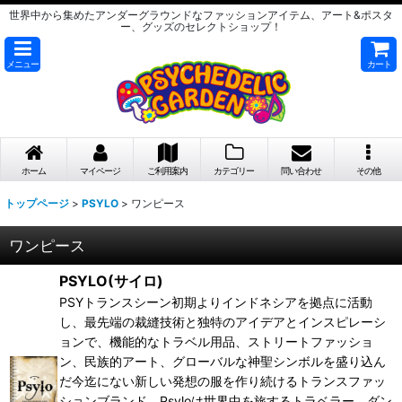
世界中から集めたアンダーグラウンドなファッションアイテム、アート&ポスタ
ー、グッズのセレクトショップ！
メニュー
カート
ホーム
マイページ
ご利用案内
カテゴリー
問い合わせ
その他
トップページ
>
PSYLO
>
ワンピース
ワンピース
PSYLO(サイロ)
PSYトランスシーン初期よりインドネシアを拠点に活動
し、最先端の裁縫技術と独特のアイデアとインスピレーシ
ョンで、機能的なトラベル用品、ストリートファッショ
ン、民族的アート、グローバルな神聖シンボルを盛り込ん
だ今迄にない新しい発想の服を作り続けるトランスファッ
ションブランド。Psyloは世界中を旅するトラベラー、ダン