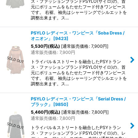
ス・ファッションブランドPSYLO(サイロ)の、首
元にボリュームをもたせたフード付きワンピース
です。 右裾、袖先はシャーリングでシルエットを
調整出来ます。ス…
PSYLO レディース・ワンピース「Soba Dress /
オニオン」
[
9423
]
5,530
円
(税込)
[
通常販売価格
:
7,900
円
]
通常販売価格
:
7,900
円
トライバル＆ストリートを融合したPSYトラン
ス・ファッションブランドPSYLO(サイロ)の、首
元にボリュームをもたせたフード付きワンピース
です。 右裾、袖先はシャーリングでシルエットを
調整出来ます。ス…
PSYLO レディース・ワンピース「Serial Dress /
ブラック」
[
9850
]
5,460
円
(税込)
[
通常販売価格
:
7,800
円
]
通常販売価格
:
7,800
円
トライバル＆ストリートを融合したPSYトラン
ス・ファッションブランドPSYLO(サイロ)の、レ