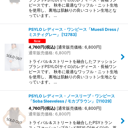
ピースです。 秋冬に最適なワッフル・ニット生地
を使用し、裏地は肌触りの良いコットン生地とな
っています。 …
PSYLO レディース・ワンピース「Muesli Dress /
ミスティグレー」
[
12783
]
4,760
円
(税込)
[
通常販売価格
:
6,800
円
]
通常販売価格
:
6,800
円
トライバル＆ストリートを融合したファッション
ブランドPSYLO(サイロ)のレディース・長袖ワン
ピースです。 秋冬に最適なワッフル・ニット生地
を使用し、裏地は肌触りの良いコットン生地とな
っています。 …
PSYLO レディース・ノースリーブ・ワンピース
「Soba Sleeveless / モカブラウン」
[
11029
]
4,760
円
(税込)
[
通常販売価格
:
6,800
円
]
通常販売価格
:
6,800
円
トライバル＆ストリートを融合したPSYトラン
ス・ファッションブランドPSYLO(サイロ)の、首