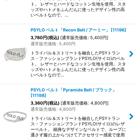
ト。 レザーとハードなコットン生地を使用。スタ
ッズやハトメをふんだんに使ったデザイン性の高
いベルトなので、…
PSYLO ベルト「Recon Belt / アーミー」
[
11196
]
3,780
円
(税込)
[
通常販売価格
:
5,400
円
]
通常販売価格
:
5,400
円
トライバル＆ストリートを融合したPSYトラン
ス・ファッションブランドPSYLO(サイロ)のベル
ト。 レザーとハードなコットン生地を使用。スタ
ッズやハトメをふんだんに使ったデザイン性の高
いベルトなので…
PSYLO ベルト「Pyramide Belt / ブラック」
[
11198
]
3,360
円
(税込)
[
通常販売価格
:
4,800
円
]
通常販売価格
:
4,800
円
トライバル＆ストリートを融合したPSYトラン
ス・ファッションブランドPSYLO(サイロ)のレザ
ーベルト。 細身なデザインなベルトで、ループに
通さず服の上からつけてアクセサリー感覚で使用