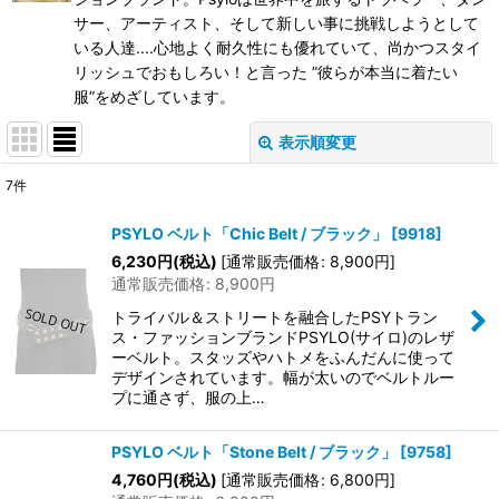
サー、アーティスト、そして新しい事に挑戦しようとして
いる人達....心地よく耐久性にも優れていて、尚かつスタイ
リッシュでおもしろい！と言った ”彼らが本当に着たい
服”をめざしています。
表示順変更
閉じる
7
件
表示数
:
PSYLO ベルト「Chic Belt / ブラック」
[
9918
]
在庫あり
6,230
円
(税込)
[
通常販売価格
:
8,900
円
]
通常販売価格
:
8,900
円
並び順
:
トライバル＆ストリートを融合したPSYトラン
ス・ファッションブランドPSYLO(サイロ)のレザ
ーベルト。スタッズやハトメをふんだんに使って
絞り込む
デザインされています。幅が太いのでベルトルー
プに通さず、服の上…
PSYLO ベルト「Stone Belt / ブラック」
[
9758
]
4,760
円
(税込)
[
通常販売価格
:
6,800
円
]