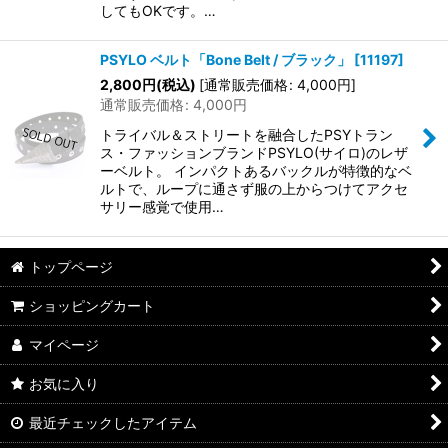
してもOKです。…
PSYLO ベルト「Bone Belt / ブラック」
[
11197
]
2,800
円
(税込)
[
通常販売価格
:
4,000
円
]
通常販売価格
:
4,000
円
トライバル＆ストリートを融合したPSYトラン
ス・ファッションブランドPSYLO(サイロ)のレザ
ーベルト。 インパクトあるバックルが特徴的なベ
ルトで、ループに通さず服の上からつけてアクセ
サリー感覚で使用…
トップページ
ショッピングカート
マイページ
お気に入り
最近チェックしたアイテム