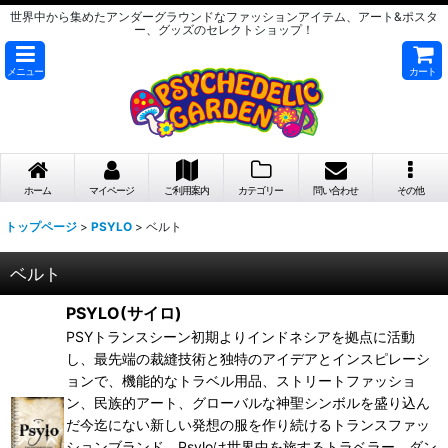
世界中から集めたアンダーグラウンドなファッションアイテム、アート&ポスタ
ー、グッズのセレクトショップ！
メニュー
カート
ホーム
マイページ
ご利用案内
カテゴリー
問い合わせ
その他
トップページ
>
PSYLO
>
ベルト
ベルト
PSYLO(サイロ)
PSYトランスシーン初期よりインドネシアを拠点に活動
し、最先端の裁縫技術と独特のアイデアとインスピレーシ
ョンで、機能的なトラベル用品、ストリートファッショ
ン、民族的アート、グローバルな神聖シンボルを盛り込ん
だ今迄にない新しい発想の服を作り続けるトランスファッ
ションブランド。Psyloは世界中を旅するトラベラー、ダン