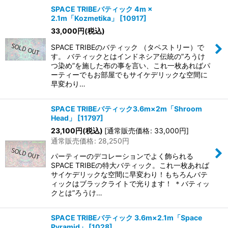
SPACE TRIBEバティック 4m ×
2.1m「Kozmetika」
[
10917
]
33,000
円
(税込)
SPACE TRIBEのバティック （タペストリー）で
す。 バティックとはインドネシア伝統の”ろうけ
つ染め”を施した布の事を言い、これ一枚あればパ
ーティーでもお部屋でもサイケデリックな空間に
早変わり…
SPACE TRIBEバティック3.6m×2m「Shroom
Head」
[
11797
]
23,100
円
(税込)
[
通常販売価格
:
33,000
円
]
通常販売価格
:
28,250
円
パーティーのデコレーションでよく飾られる
SPACE TRIBEの特大バティック。これ一枚あれば
サイケデリックな空間に早変わり！もちろんバテ
ィックはブラックライトで光ります！ ＊バティッ
クとは”ろうけ…
SPACE TRIBEバティック 3.6m×2.1m「Space
Pyramid」
[
1028
]