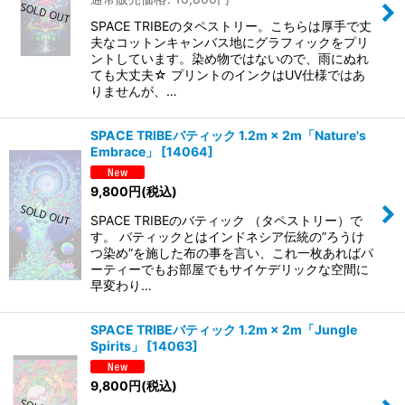
SPACE TRIBEのタペストリー。こちらは厚手で丈
夫なコットンキャンバス地にグラフィックをプリ
ントしています。染め物ではないので、雨にぬれ
ても大丈夫☆ プリントのインクはUV仕様ではあ
りませんが、…
SPACE TRIBEバティック 1.2m × 2m「Nature's
Embrace」
[
14064
]
9,800
円
(税込)
SPACE TRIBEのバティック （タペストリー）で
す。 バティックとはインドネシア伝統の”ろうけ
つ染め”を施した布の事を言い、これ一枚あればパ
ーティーでもお部屋でもサイケデリックな空間に
早変わり…
SPACE TRIBEバティック 1.2m × 2m「Jungle
Spirits」
[
14063
]
9,800
円
(税込)