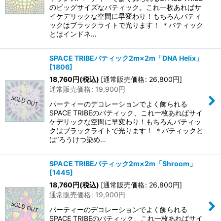
のビッグサイズなバティック。これ一枚あればサ
イケデリックな空間に早変わり！もちろんバティ
ックはブラックライトで光ります！ ＊バティック
とはインドネ…
SPACE TRIBEバティック2m×2m「DNA Helix」
[
1806
]
18,760
円
(税込)
[
通常販売価格
:
26,800
円
]
通常販売価格
:
19,900
円
パーティーのデコレーションでよく飾られる
SPACE TRIBEのバティック、これ一枚あればサイ
ケデリックな空間に早変わり！もちろんバティッ
クはブラックライトで光ります！ ＊バティックと
は”ろうけつ染め…
SPACE TRIBEバティック2m×2m「Shroom」
[
1445
]
18,760
円
(税込)
[
通常販売価格
:
26,800
円
]
通常販売価格
:
19,900
円
パーティーのデコレーションでよく飾られる
SPACE TRIBEのバティック、これ一枚あればサイ