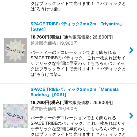
クはブラックライトで光ります！ ＊バティックと
は”ろうけつ染…
SPACE TRIBEバティック2m×2m「Triyantra」
[
5094
]
18,760
円
(税込)
[
通常販売価格
:
26,800
円
]
通常販売価格
:
19,900
円
パーティーのデコレーションでよく飾られる
SPACE TRIBEのバティック、これ一枚あればサイ
ケデリックな空間に早変わり！もちろんバティッ
クはブラックライトで光ります！ ＊バティックと
は”ろうけつ染…
SPACE TRIBEバティック2m×2m「Mandala
Buddha」
[
9061
]
18,760
円
(税込)
[
通常販売価格
:
26,800
円
]
通常販売価格
:
19,900
円
パーティーのデコレーションでよく飾られる
SPACE TRIBEのバティック、これ一枚あればサイ
ケデリックな空間に早変わり。もちろんバティッ
クはブラックライトで光ります！ ＊バティックと