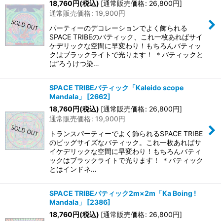
18,760
円
(税込)
[
通常販売価格
:
26,800
円
]
通常販売価格
:
19,900
円
パーティーのデコレーションでよく飾られる
SPACE TRIBEのバティック、これ一枚あればサイ
ケデリックな空間に早変わり！もちろんバティッ
クはブラックライトで光ります！ ＊バティックと
は”ろうけつ染…
SPACE TRIBEバティック「Kaleido scope
Mandala」
[
2662
]
18,760
円
(税込)
[
通常販売価格
:
26,800
円
]
通常販売価格
:
19,900
円
トランスパーティーでよく飾られるSPACE TRIBE
のビッグサイズなバティック。これ一枚あればサ
イケデリックな空間に早変わり！もちろんバティ
ックはブラックライトで光ります！ ＊バティック
とはインドネ…
SPACE TRIBEバティック2m×2m「Ka Boing !
Mandala」
[
2386
]
18,760
円
(税込)
[
通常販売価格
:
26,800
円
]