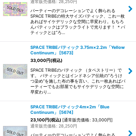
通常販売価格
:
28,250
円
パーティーのデコレーションでよく飾られる
SPACE TRIBEの特大サイズバティック、これ一枚
あればサイケデリックな空間に早変わり。もちろ
んバティックはブラックライトで光ります！ ＊バ
ティックとは”ろ…
SPACE TRIBEバティック 3.75m×2.2m「Yellow
Continuum」
[
5673
]
33,000
円
(税込)
SPACE TRIBEのバティック （タペストリー）で
す。 バティックとはインドネシア伝統の”ろうけ
つ染め”を施した布の事を言い、これ一枚あればパ
ーティーでもお部屋でもサイケデリックな空間に
早変わり…
SPACE TRIBEバティック4m×2m「Blue
Continuum」
[
5674
]
23,100
円
(税込)
[
通常販売価格
:
33,000
円
]
通常販売価格
:
28,250
円
パーティーのデコレーションでよく飾られる