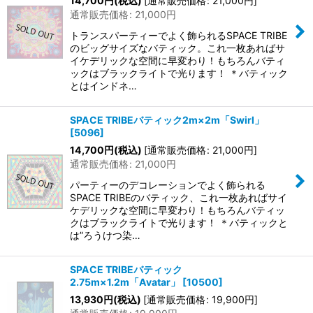
14,700
円
(税込)
[
通常販売価格
:
21,000
円
]
通常販売価格
:
21,000
円
トランスパーティーでよく飾られるSPACE TRIBE
のビッグサイズなバティック。これ一枚あればサ
イケデリックな空間に早変わり！もちろんバティ
ックはブラックライトで光ります！ ＊バティック
とはインドネ…
SPACE TRIBEバティック2m×2m「Swirl」
[
5096
]
14,700
円
(税込)
[
通常販売価格
:
21,000
円
]
通常販売価格
:
21,000
円
パーティーのデコレーションでよく飾られる
SPACE TRIBEのバティック、これ一枚あればサイ
ケデリックな空間に早変わり！もちろんバティッ
クはブラックライトで光ります！ ＊バティックと
は”ろうけつ染…
SPACE TRIBEバティック
2.75m×1.2m「Avatar」
[
10500
]
13,930
円
(税込)
[
通常販売価格
:
19,900
円
]