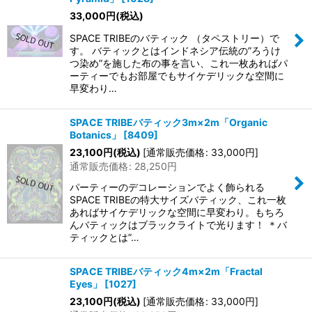
33,000
円
(税込)
SPACE TRIBEのバティック （タペストリー）で
す。 バティックとはインドネシア伝統の”ろうけ
つ染め”を施した布の事を言い、これ一枚あればパ
ーティーでもお部屋でもサイケデリックな空間に
早変わり…
SPACE TRIBEバティック3m×2m「Organic
Botanics」
[
8409
]
23,100
円
(税込)
[
通常販売価格
:
33,000
円
]
通常販売価格
:
28,250
円
パーティーのデコレーションでよく飾られる
SPACE TRIBEの特大サイズバティック、これ一枚
あればサイケデリックな空間に早変わり。もちろ
んバティックはブラックライトで光ります！ ＊バ
ティックとは”…
SPACE TRIBEバティック4m×2m「Fractal
Eyes」
[
1027
]
23,100
円
(税込)
[
通常販売価格
:
33,000
円
]