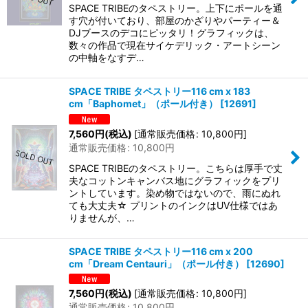
SPACE TRIBEのタペストリー。上下にポールを通
す穴が付いており、部屋のかざりやパーティー＆
DJブースのデコにピッタリ！グラフィックは、
数々の作品で現在サイケデリック・アートシーン
の中軸をなすデ…
SPACE TRIBE タペストリー116 cm x 183
cm「Baphomet」（ポール付き）
[
12691
]
7,560
円
(税込)
[
通常販売価格
:
10,800
円
]
通常販売価格
:
10,800
円
SPACE TRIBEのタペストリー。こちらは厚手で丈
夫なコットンキャンバス地にグラフィックをプリ
ントしています。染め物ではないので、雨にぬれ
ても大丈夫☆ プリントのインクはUV仕様ではあ
りませんが、…
SPACE TRIBE タペストリー116 cm x 200
cm「Dream Centauri」（ポール付き）
[
12690
]
7,560
円
(税込)
[
通常販売価格
:
10,800
円
]
通常販売価格
:
10,800
円