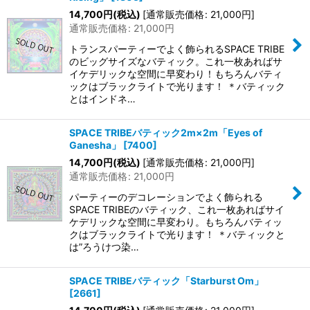
14,700
円
(税込)
[
通常販売価格
:
21,000
円
]
通常販売価格
:
21,000
円
トランスパーティーでよく飾られるSPACE TRIBE
のビッグサイズなバティック。これ一枚あればサ
イケデリックな空間に早変わり！もちろんバティ
ックはブラックライトで光ります！ ＊バティック
とはインドネ…
SPACE TRIBEバティック2m×2m「Eyes of
Ganesha」
[
7400
]
14,700
円
(税込)
[
通常販売価格
:
21,000
円
]
通常販売価格
:
21,000
円
パーティーのデコレーションでよく飾られる
SPACE TRIBEのバティック、これ一枚あればサイ
ケデリックな空間に早変わり。もちろんバティッ
クはブラックライトで光ります！ ＊バティックと
は”ろうけつ染…
SPACE TRIBEバティック「Starburst Om」
[
2661
]