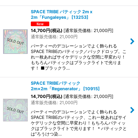
SPACE TRIBE バティック 2m x
2m「Fungaleyes」
[
13253
]
14,700
円
(税込)
[
通常販売価格
:
21,000
円
]
通常販売価格
:
21,000
円
パーティーのデコレーションでよく飾られる
SPACE TRIBEのバティック／バックドロップ。こ
れ一枚あればサイケデリックな空間に早変わり！
もちろんバティックはブラックライトで光りま
す！ ■ブラックラ…
SPACE TRIBEバティック
2m×2m「Regenerator」
[
10915
]
14,700
円
(税込)
[
通常販売価格
:
21,000
円
]
通常販売価格
:
21,000
円
パーティーのデコレーションでよく飾られる
SPACE TRIBEのバティック、これ一枚あればサイ
ケデリックな空間に早変わり！もちろんバティッ
クはブラックライトで光ります！ ＊バティックと
は”ろうけつ染…