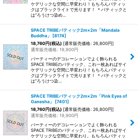
ケデリックな空間に早変わり！もちろんバティッ
クはブラックライトで光ります！ ＊バティックと
は”ろうけつ染め…
SPACE TRIBEバティック2m×2m「Mandala
Buddha」
[
8174
]
18,760
円
(税込)
[
通常販売価格
:
26,800
円
]
通常販売価格
:
19,900
円
パーティーのデコレーションでよく飾られる
SPACE TRIBEのバティック、これ一枚あればサイ
ケデリックな空間に早変わり！もちろんバティッ
クはブラックライトで光ります！ ＊バティックと
は”ろうけつ染…
SPACE TRIBEバティック2m×2m「Pink Eyes of
Ganesha」
[
7401
]
18,760
円
(税込)
[
通常販売価格
:
26,800
円
]
通常販売価格
:
19,900
円
パーティーのデコレーションでよく飾られる
SPACE TRIBEのバティック、これ一枚あればサイ
ケデリックな空間に早変わり。もちろんバティッ