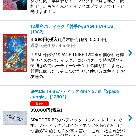
クな空間に早変わり！コンパクトで持ち運びに便
利です。もちろんバティックはブラックライトで
光ります！ …
12星座バティック「射手座/SAGI TTARIUS」
[
1987
]
4,596
円
(税込)
[
通常販売価格
:
6,565
円
]
通常販売価格
:
6,565
円
＊SALE除外品SPACE TRIBE 12星座が描かれた標
準サイズのバティック、コンパクトで持ち運びも
便利なのでパーティーやテントの飾りに、またお
部屋に飾ったり身につけたりと使い方は色々！ お
友達の…
SPACE TRIBEバティック 4m × 2.1m「Space
Jungle」
[
13892
]
33,000
円
(税込)
SPACE TRIBEのバティック （タペストリー）で
す。 バティックとはインドネシア伝統の”ろうけ
つ染め”を施した布の事を言い、これ一枚あればパ