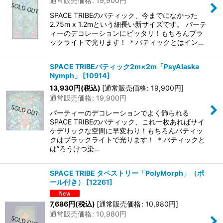
通常販売価格
:
19,900
円
SPACE TRIBEのバティック、今までになかった
2.75m x 1.2mという細長い新サイズです。 パーテ
ィーのデコレーションにピッタリ！もちろんブラ
ックライトで光ります！ ＊バティックとはイン…
SPACE TRIBEバティック2m×2m「PsyAlaska
Nymph」
[
10914
]
13,930
円
(税込)
[
通常販売価格
:
19,900
円
]
通常販売価格
:
19,900
円
パーティーのデコレーションでよく飾られる
SPACE TRIBEのバティック、これ一枚あればサイ
ケデリックな空間に早変わり！もちろんバティッ
クはブラックライトで光ります！ ＊バティックと
は”ろうけつ染…
SPACE TRIBE タペストリー「PolyMorph」（ポ
ール付き）
[
12261
]
7,686
円
(税込)
[
通常販売価格
:
10,980
円
]
通常販売価格
:
10,980
円