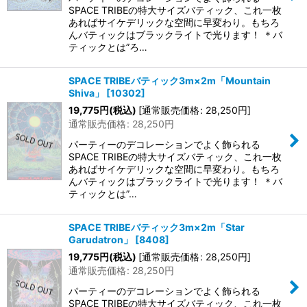
SPACE TRIBEの特大サイズバティック、これ一枚
あればサイケデリックな空間に早変わり。もちろ
んバティックはブラックライトで光ります！ ＊バ
ティックとは”ろ…
SPACE TRIBEバティック3m×2m「Mountain
Shiva」
[
10302
]
19,775
円
(税込)
[
通常販売価格
:
28,250
円
]
通常販売価格
:
28,250
円
パーティーのデコレーションでよく飾られる
SPACE TRIBEの特大サイズバティック、これ一枚
あればサイケデリックな空間に早変わり。もちろ
んバティックはブラックライトで光ります！ ＊バ
ティックとは”…
SPACE TRIBEバティック3m×2m「Star
Garudatron」
[
8408
]
19,775
円
(税込)
[
通常販売価格
:
28,250
円
]
通常販売価格
:
28,250
円
パーティーのデコレーションでよく飾られる
SPACE TRIBEの特大サイズバティック、これ一枚