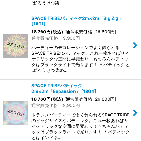
は”ろうけつ染…
SPACE TRIBEバティック2m×2m「Big Zig」
[
1801
]
18,760
円
(税込)
[
通常販売価格
:
26,800
円
]
通常販売価格
:
19,900
円
パーティーのデコレーションでよく飾られる
SPACE TRIBEのバティック、これ一枚あればサイ
ケデリックな空間に早変わり！もちろんバティッ
クはブラックライトで光ります！ ＊バティックと
は”ろうけつ染め…
SPACE TRIBEバティック
2m×2m「Expansion」
[
1804
]
18,760
円
(税込)
[
通常販売価格
:
26,800
円
]
通常販売価格
:
19,900
円
トランスパーティーでよく飾られるSPACE TRIBE
のビッグサイズなバティック。これ一枚あればサ
イケデリックな空間に早変わり！もちろんバティ
ックはブラックライトで光ります！ ＊バティック
とはインドネ…