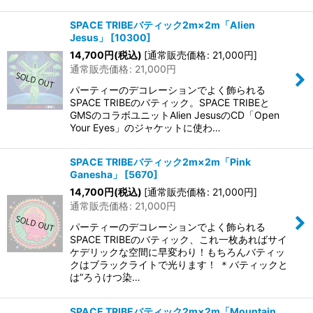
SPACE TRIBEバティック2m×2m「Alien
Jesus」
[
10300
]
14,700
円
(税込)
[
通常販売価格
:
21,000
円
]
通常販売価格
:
21,000
円
パーティーのデコレーションでよく飾られる
SPACE TRIBEのバティック。SPACE TRIBEと
GMSのコラボユニットAlien JesusのCD「Open
Your Eyes」のジャケットに使わ…
SPACE TRIBEバティック2m×2m「Pink
Ganesha」
[
5670
]
14,700
円
(税込)
[
通常販売価格
:
21,000
円
]
通常販売価格
:
21,000
円
パーティーのデコレーションでよく飾られる
SPACE TRIBEのバティック、これ一枚あればサイ
ケデリックな空間に早変わり！もちろんバティッ
クはブラックライトで光ります！ ＊バティックと
は”ろうけつ染…
SPACE TRIBEバティック2m×2m「Mountain