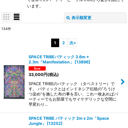
います。
表示順変更
閉じる
134
件
表示数
:
1
2
次
»
在庫あり
SPACE TRIBEバティック 3.6m ×
並び順
:
2.3m「Manifestation」
[
13896
]
33,000
円
(税込)
絞り込む
SPACE TRIBEのバティック （タペストリー）で
す。 バティックとはインドネシア伝統の”ろうけ
つ染め”を施した布の事を言い、これ一枚あればパ
ーティーでもお部屋でもサイケデリックな空間に
早変わり…
SPACE TRIBE バティック 2m x 2m「Space
Jungle」
[
13252
]