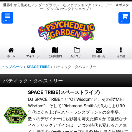
世界中から集めたアンダーグラウンドなファッションアイテム、アート&ポスタ
ー、グッズのセレクトショップ！
メニュー
カート
ホーム
マイページ
ご利用案内
カテゴリー
問い合わせ
その他
トップページ
>
SPACE TRIBE
>
バティック・タペストリー
バティック・タペストリー
SPACE TRIBE(スペーストライブ)
DJ SPACE TRIBEこと"Oli Wisdom"と、その弟"Miki
Wisdom"、そして"Richmond Smith"の3人により90
年代に立ち上げられたトランスブランドの金字塔。
数々のデザイナーにも影響を与えた鮮やかで強烈なサ
イケデリックデザインは、いつの時代も変わること無
く世界中のパーティーピープルやDJから愛され続けて