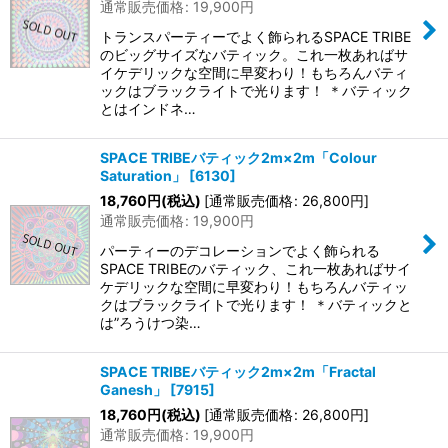
通常販売価格
:
19,900
円
トランスパーティーでよく飾られるSPACE TRIBE
のビッグサイズなバティック。これ一枚あればサ
イケデリックな空間に早変わり！もちろんバティ
ックはブラックライトで光ります！ ＊バティック
とはインドネ…
SPACE TRIBEバティック2m×2m「Colour
Saturation」
[
6130
]
18,760
円
(税込)
[
通常販売価格
:
26,800
円
]
通常販売価格
:
19,900
円
パーティーのデコレーションでよく飾られる
SPACE TRIBEのバティック、これ一枚あればサイ
ケデリックな空間に早変わり！もちろんバティッ
クはブラックライトで光ります！ ＊バティックと
は”ろうけつ染…
SPACE TRIBEバティック2m×2m「Fractal
Ganesh」
[
7915
]
18,760
円
(税込)
[
通常販売価格
:
26,800
円
]
通常販売価格
:
19,900
円