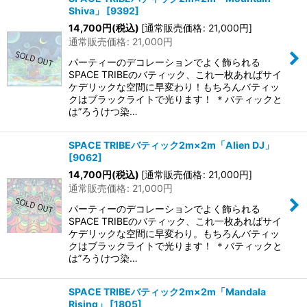
Shiva」
[
9392
]
14,700
円
(税込)
[
通常販売価格
:
21,000
円
]
通常販売価格
:
21,000
円
パーティーのデコレーションでよく飾られる
SPACE TRIBEのバティック、これ一枚あればサイ
ケデリックな空間に早変わり！もちろんバティッ
クはブラックライトで光ります！ ＊バティックと
は”ろうけつ染…
SPACE TRIBEバティック2m×2m「Alien DJ」
[
9062
]
14,700
円
(税込)
[
通常販売価格
:
21,000
円
]
通常販売価格
:
21,000
円
パーティーのデコレーションでよく飾られる
SPACE TRIBEのバティック、これ一枚あればサイ
ケデリックな空間に早変わり。もちろんバティッ
クはブラックライトで光ります！ ＊バティックと
は”ろうけつ染…
SPACE TRIBEバティック2m×2m「Mandala
Rising」
[
1805
]