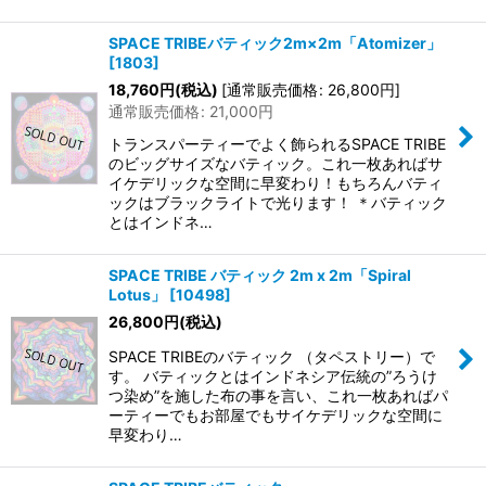
SPACE TRIBEバティック2m×2m「Atomizer」
[
1803
]
18,760
円
(税込)
[
通常販売価格
:
26,800
円
]
通常販売価格
:
21,000
円
トランスパーティーでよく飾られるSPACE TRIBE
のビッグサイズなバティック。これ一枚あればサ
イケデリックな空間に早変わり！もちろんバティ
ックはブラックライトで光ります！ ＊バティック
とはインドネ…
SPACE TRIBE バティック 2m x 2m「Spiral
Lotus」
[
10498
]
26,800
円
(税込)
SPACE TRIBEのバティック （タペストリー）で
す。 バティックとはインドネシア伝統の”ろうけ
つ染め”を施した布の事を言い、これ一枚あればパ
ーティーでもお部屋でもサイケデリックな空間に
早変わり…