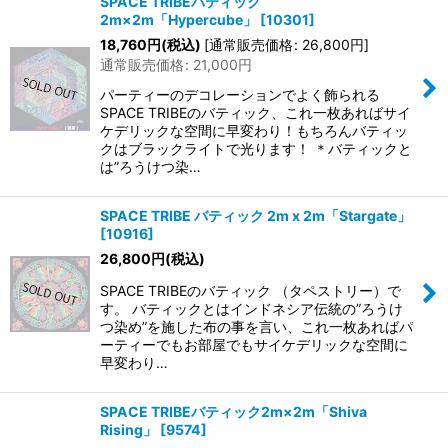
SPACE TRIBEバティック
2m×2m「Hypercube」
[
10301
]
18,760
円
(税込)
[
通常販売価格
:
26,800
円
]
通常販売価格
:
21,000
円
パーティーのデコレーションでよく飾られる
SPACE TRIBEのバティック、これ一枚あればサイ
ケデリックな空間に早変わり！もちろんバティッ
クはブラックライトで光ります！ ＊バティックと
は”ろうけつ染…
SPACE TRIBE バティック 2m x 2m「Stargate」
[
10916
]
26,800
円
(税込)
SPACE TRIBEのバティック （タペストリー）で
す。 バティックとはインドネシア伝統の”ろうけ
つ染め”を施した布の事を言い、これ一枚あればパ
ーティーでもお部屋でもサイケデリックな空間に
早変わり…
SPACE TRIBEバティック2m×2m「Shiva
Rising」
[
9574
]