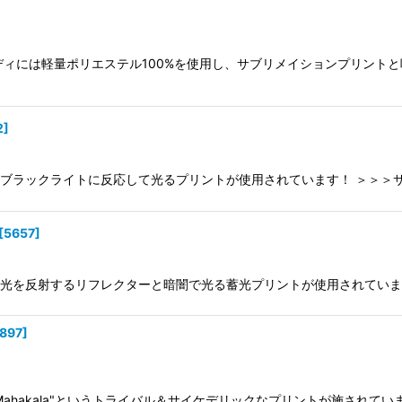
。 ボディには軽量ポリエステル100%を使用し、サブリメイションプリ
2
]
ックはブラックライトに反応して光るプリントが使用されています！ ＞＞＞
[
5657
]
ックは光を反射するリフレクターと暗闇で光る蓄光プリントが使用されてい
897
]
に"Mahakala"というトライバル＆サイケデリックなプリントが施されて