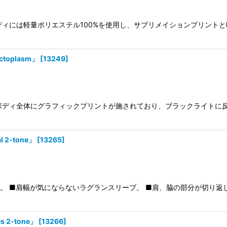
。 ボディには軽量ポリエステル100%を使用し、サブリメイションプリ
toplasm」
[
13249
]
です。 ボディ全体にグラフィックプリントが施されており、ブラックライ
 2-tone」
[
13265
]
ツです。 ■肩幅が気にならないラグランスリーブ。 ■肩、脇の部分が切
 2-tone」
[
13266
]