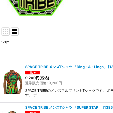
121
件
表示数
:
在庫あり
SPACE TRIBE メンズTシャツ 「Ding - A - Lings」
[
1
並び順
:
9,200
円
(税込)
通常販売価格
:
9,200
円
SPACE TRIBEのメンズフルプリントTシャツです
す。 ボ…
SPACE TRIBE メンズTシャツ 「SUPER STAR」
[
1385