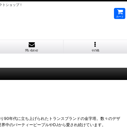
クトショップ！
カート
問い合わせ
その他
Smith"の3人により90年代に立ち上げられたトランスブランドの金字塔。数々のデザ
界中のパーティーピープルやDJから愛され続けています。