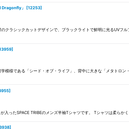
Dragonfly」
[
12253
]
100%素材のクラシックカットデザインで、ブラックライトで鮮明に光るU
13959
]
に神聖幾何学模様である「シード・オブ・ライフ」、背中に大きな「メタトロ
3955
]
プリントが入ったSPACE TRIBEのメンズ半袖Tシャツです。 Tシャツは
3938
]