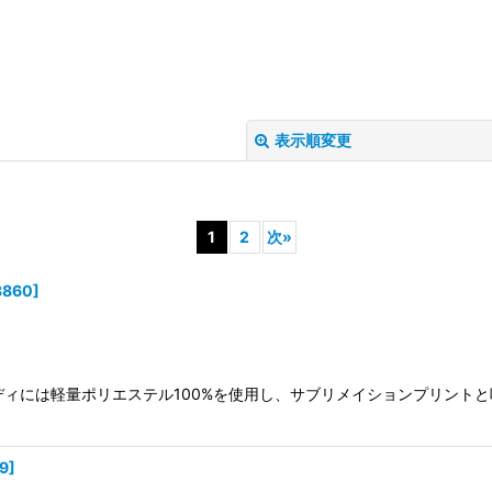
表示順変更
1
2
次
»
3860
]
絞り込む
。 ボディには軽量ポリエステル100%を使用し、サブリメイションプリ
9
]