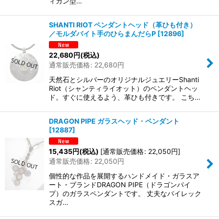
ィガン型…
SHANTI RIOT ペンダントヘッド（革ひも付き）
／モルダバイト手のひらまんだらP
[
12896
]
22,680
円
(税込)
通常販売価格
:
22,680
円
天然石とシルバーのオリジナルジュエリーShanti
Riot（シャンティライオット）のペンダントヘッ
ド。すぐに使えるよう、革ひも付きです。 こち…
DRAGON PIPE ガラスヘッド・ペンダント
[
12887
]
15,435
円
(税込)
[
通常販売価格
:
22,050
円
]
通常販売価格
:
22,050
円
個性的な作品を展開するハンドメイド・ガラスア
ート・ブランドDRAGON PIPE（ドラゴンパイ
プ）のガラスペンダントです。 丈夫なパイレック
スガ…