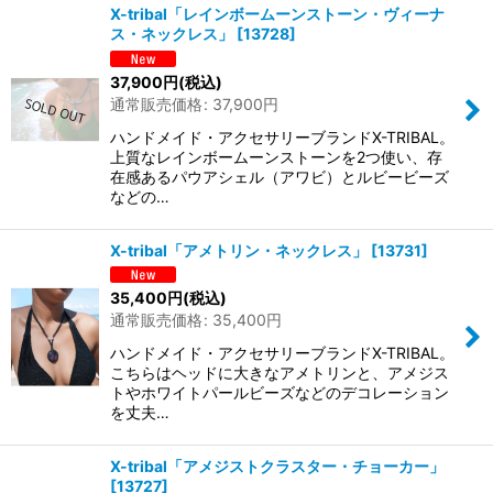
X-tribal「レインボームーンストーン・ヴィーナ
並び順
:
ス・ネックレス」
[
13728
]
37,900
円
(税込)
絞り込む
通常販売価格
:
37,900
円
ハンドメイド・アクセサリーブランドX-TRIBAL。
上質なレインボームーンストーンを2つ使い、存
在感あるパウアシェル（アワビ）とルビービーズ
などの…
X-tribal「アメトリン・ネックレス」
[
13731
]
35,400
円
(税込)
通常販売価格
:
35,400
円
ハンドメイド・アクセサリーブランドX-TRIBAL。
こちらはヘッドに大きなアメトリンと、アメジス
トやホワイトパールビーズなどのデコレーション
を丈夫…
X-tribal「アメジストクラスター・チョーカー」
[
13727
]