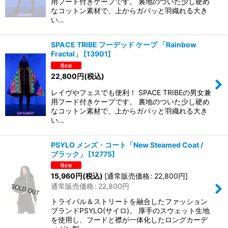
用フード付きケープです。 裏地のついた少し硬め
なコットン素材で、上からガバッと羽織れる大き
い…
SPACE TRIBE フーデッド ケープ 「Rainbow
Fractal」
[
13901
]
22,800
円
(税込)
レイヴやフェスでも便利！ SPACE TRIBEの男女兼
用フード付きケープです。 裏地のついた少し硬め
なコットン素材で、上からガバッと羽織れる大き
い…
PSYLO メンズ・コート「New Steamed Coat /
ブラック」
[
12775
]
15,960
円
(税込)
[
通常販売価格
:
22,800
円
]
通常販売価格
:
22,800
円
トライバル＆ストリートを融合したファッション
ブランドPSYLO(サイロ)。 厚手のスウェット生地
を使用し、フードと襟が一体化したロングカーデ