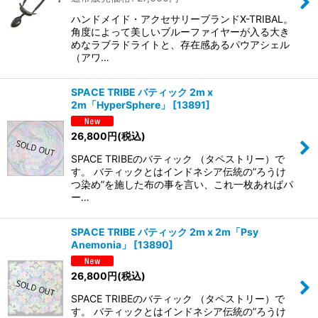
ハンドメイド・アクセサリーブランドX-TRIBAL。
角度によって美しいブルーファイヤーが入る大き
めなラブラドライトと、存在感あるパウアシェル
（アワ…
SPACE TRIBE バティック 2m x
2m「HyperSphere」
[
13891
]
26,800
円
(税込)
SPACE TRIBEのバティック （タペストリー）で
す。 バティックとはインドネシア伝統の”ろうけ
つ染め”を施した布の事を言い、これ一枚あればパ
ー…
SPACE TRIBE バティック 2m x 2m「Psy
Anemonia」
[
13890
]
26,800
円
(税込)
SPACE TRIBEのバティック （タペストリー）で
す。 バティックとはインドネシア伝統の”ろうけ