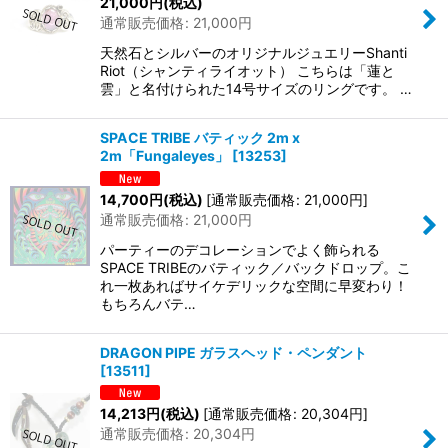
21,000
円
(税込)
通常販売価格
:
21,000
円
天然石とシルバーのオリジナルジュエリーShanti
Riot（シャンティライオット） こちらは「蓮と
雲」と名付けられた14号サイズのリングです。 …
SPACE TRIBE バティック 2m x
2m「Fungaleyes」
[
13253
]
14,700
円
(税込)
[
通常販売価格
:
21,000
円
]
通常販売価格
:
21,000
円
パーティーのデコレーションでよく飾られる
SPACE TRIBEのバティック／バックドロップ。こ
れ一枚あればサイケデリックな空間に早変わり！
もちろんバテ…
DRAGON PIPE ガラスヘッド・ペンダント
[
13511
]
14,213
円
(税込)
[
通常販売価格
:
20,304
円
]
通常販売価格
:
20,304
円