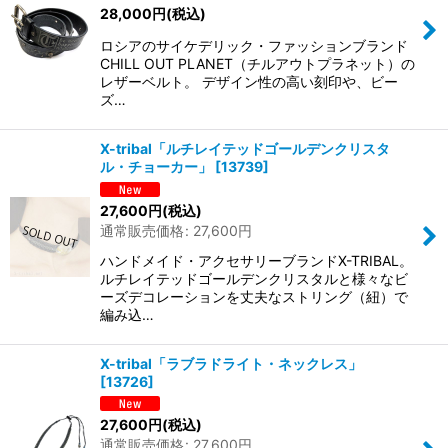
28,000
円
(税込)
ロシアのサイケデリック・ファッションブランド
CHILL OUT PLANET（チルアウトプラネット）の
レザーベルト。 デザイン性の高い刻印や、ビー
ズ…
X-tribal「ルチレイテッドゴールデンクリスタ
ル・チョーカー」
[
13739
]
27,600
円
(税込)
通常販売価格
:
27,600
円
ハンドメイド・アクセサリーブランドX-TRIBAL。
ルチレイテッドゴールデンクリスタルと様々なビ
ーズデコレーションを丈夫なストリング（紐）で
編み込…
X-tribal「ラブラドライト・ネックレス」
[
13726
]
27,600
円
(税込)
通常販売価格
:
27,600
円