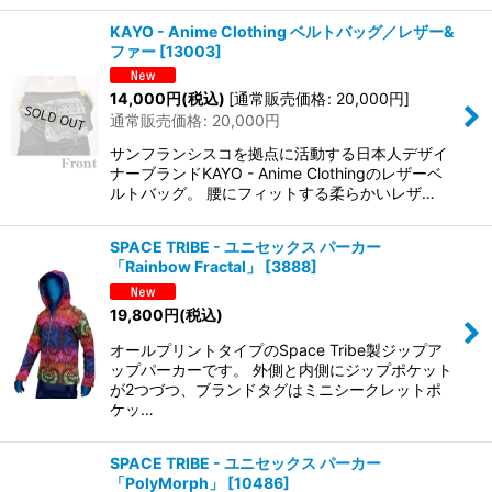
KAYO - Anime Clothing ベルトバッグ／レザー&
ファー
[
13003
]
14,000
円
(税込)
[
通常販売価格
:
20,000
円
]
通常販売価格
:
20,000
円
サンフランシスコを拠点に活動する日本人デザイ
ナーブランドKAYO - Anime Clothingのレザーベ
ルトバッグ。 腰にフィットする柔らかいレザ…
SPACE TRIBE - ユニセックス パーカー
「Rainbow Fractal」
[
3888
]
19,800
円
(税込)
オールプリントタイプのSpace Tribe製ジップア
ップパーカーです。 外側と内側にジップポケット
が2つづつ、ブランドタグはミニシークレットポ
ケッ…
SPACE TRIBE - ユニセックス パーカー
「PolyMorph」
[
10486
]