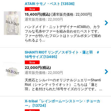
ATARI ケモノ・ベスト
[
13536
]
15,400
円
(税込)
[
通常販売価格
:
22,000
円
]
通常販売価格
:
22,000
円
ハンドメイド・ニットデザイナーATARIの、カラ
フルな毛糸やファーを組み合わせたベストです。
ファーが付いたフロントはトッグルボタンで留め
られるよう…
SHANTI RIOT リング／スギライト・蓮と羽 ＃
16号サイズ
[
13495
]
22,000
円
(税込)
通常販売価格
:
22,000
円
天然石とシルバーのオリジナルジュエリーShanti
Riot（シャンティライオット） こちらは「蓮と
羽」と名付けられた16号サイズのリングです。 …
X-tribal「レインボームーンストーン・チョーカ
ー」
[
13724
]