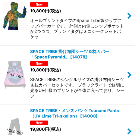
19,800
円
(税込)
オールプリントタイプのSpace Tribe製ジップア
ップパーカーです。 外側と内側にジップポケット
が2つづつ、ブランドタグはミニシークレットポ
ケッ…
SPACE TRIBE 掛け布団シーツ＆枕カバー
「Space Pyramid」
[
14078
]
19,800
円
(税込)
SPACE TRIBEのシングルサイズの掛け布団シーツ
＆枕カバーセットです。 ブラックライトで鮮明に
光るUV仕様のプリントが全体に入っており、シー
ツ…
SPACE TRIBE - メンズ パンツ Tsunami Pants
（UV Lime Tri-skelion）
[
14008
]
19,800
円
(税込)