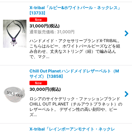
X-tribal「ルビー&ホワイトパール・ネックレス」
[
13733
]
31,000
円
(税込)
通常販売価格
:
31,000
円
ハンドメイド・アクセサリーブランドX-TRIBAL。
こちらはルビー、ホワイトパールビーズなどを組
み合わせ、丈夫なストリング（紐）で編み込ん
で、マク…
Chill Out Planet ハンドメイドレザーベルト（M
サイズ）
[
13858
]
30,000
円
(税込)
ロシアのサイケデリック・ファッションブランド
CHILL OUT PLANET（チルアウトプラネット）の
レザーベルト。 デザイン性の高い刻印や、ビー
ズ…
X-tribal「レインボーアンモナイト・ネックレ