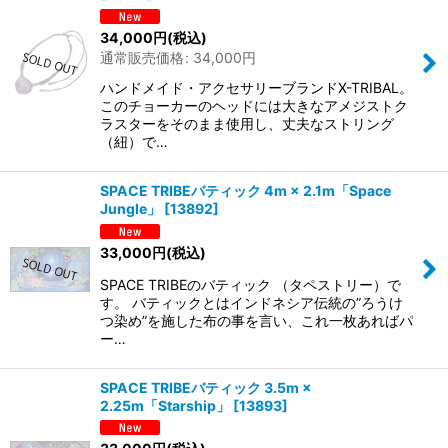
34,000
円
(税込)
通常販売価格
:
34,000
円
ハンドメイド・アクセサリーブランドX-TRIBAL。
このチョーカーのヘッドには大きなアメジストク
ラスターをそのまま使用し、丈夫なストリング
（紐）で…
SPACE TRIBEバティック 4m × 2.1m「Space
Jungle」
[
13892
]
33,000
円
(税込)
SPACE TRIBEのバティック （タペストリー）で
す。 バティックとはインドネシア伝統の”ろうけ
つ染め”を施した布の事を言い、これ一枚あればパ
ー…
SPACE TRIBEバティック 3.5m ×
2.25m「Starship」
[
13893
]