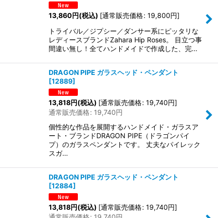
13,860
円
(税込)
[
通常販売価格
:
19,800
円
]
トライバル／ジプシー／ダンサー系にピッタリな
レディースブランドZahara Hip Roses。 目立つ事
間違い無し！全てハンドメイドで作成した、完…
DRAGON PIPE ガラスヘッド・ペンダント
[
12889
]
13,818
円
(税込)
[
通常販売価格
:
19,740
円
]
通常販売価格
:
19,740
円
個性的な作品を展開するハンドメイド・ガラスア
ート・ブランドDRAGON PIPE（ドラゴンパイ
プ）のガラスペンダントです。 丈夫なパイレック
スガ…
DRAGON PIPE ガラスヘッド・ペンダント
[
12884
]
13,818
円
(税込)
[
通常販売価格
:
19,740
円
]
通常販売価格
:
19,740
円