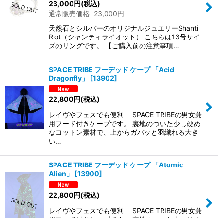
23,000
円
(税込)
通常販売価格
:
23,000
円
天然石とシルバーのオリジナルジュエリーShanti
Riot（シャンティライオット） こちらは13号サイ
ズのリングです。 【ご購入前の注意事項…
SPACE TRIBE フーデッド ケープ 「Acid
Dragonfly」
[
13902
]
22,800
円
(税込)
レイヴやフェスでも便利！ SPACE TRIBEの男女兼
用フード付きケープです。 裏地のついた少し硬め
なコットン素材で、上からガバッと羽織れる大き
い…
SPACE TRIBE フーデッド ケープ 「Atomic
Alien」
[
13900
]
22,800
円
(税込)
レイヴやフェスでも便利！ SPACE TRIBEの男女兼