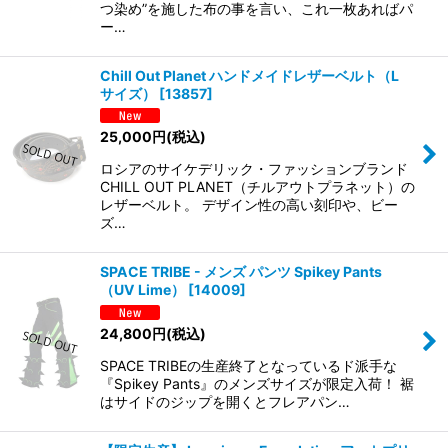
つ染め”を施した布の事を言い、これ一枚あればパ
ー…
Chill Out Planet ハンドメイドレザーベルト（L
サイズ）
[
13857
]
25,000
円
(税込)
ロシアのサイケデリック・ファッションブランド
CHILL OUT PLANET（チルアウトプラネット）の
レザーベルト。 デザイン性の高い刻印や、ビー
ズ…
SPACE TRIBE - メンズ パンツ Spikey Pants
（UV Lime）
[
14009
]
24,800
円
(税込)
SPACE TRIBEの生産終了となっているド派手な
『Spikey Pants』のメンズサイズが限定入荷！ 裾
はサイドのジップを開くとフレアパン…