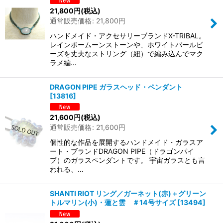
21,800
円
(税込)
通常販売価格
:
21,800
円
ハンドメイド・アクセサリーブランドX-TRIBAL。
レインボームーンストーンや、ホワイトパールビ
ーズを丈夫なストリング（紐）で編み込んでマク
ラメ編…
DRAGON PIPE ガラスヘッド・ペンダント
[
13816
]
21,600
円
(税込)
通常販売価格
:
21,600
円
個性的な作品を展開するハンドメイド・ガラスア
ート・ブランドDRAGON PIPE（ドラゴンパイ
プ）のガラスペンダントです。 宇宙ガラスとも言
われる、…
SHANTI RIOT リング／ガーネット(赤)＋グリーン
トルマリン(小)・蓮と雲 ＃14号サイズ
[
13494
]