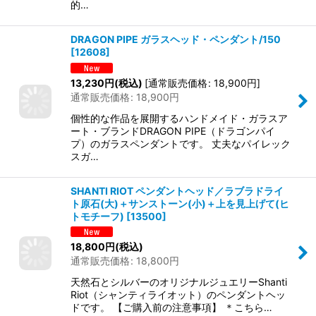
的…
DRAGON PIPE ガラスヘッド・ペンダント/150
[
12608
]
13,230
円
(税込)
[
通常販売価格
:
18,900
円
]
通常販売価格
:
18,900
円
個性的な作品を展開するハンドメイド・ガラスア
ート・ブランドDRAGON PIPE（ドラゴンパイ
プ）のガラスペンダントです。 丈夫なパイレック
スガ…
SHANTI RIOT ペンダントヘッド／ラブラドライ
ト原石(大)＋サンストーン(小)＋上を見上げて(ヒ
トモチーフ)
[
13500
]
18,800
円
(税込)
通常販売価格
:
18,800
円
天然石とシルバーのオリジナルジュエリーShanti
Riot（シャンティライオット）のペンダントヘッ
ドです。 【ご購入前の注意事項】 ＊こちら…