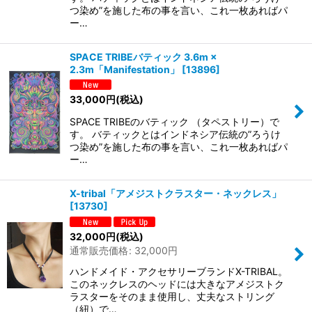
つ染め”を施した布の事を言い、これ一枚あればパ
ー…
SPACE TRIBEバティック 3.6m ×
2.3m「Manifestation」
[
13896
]
33,000
円
(税込)
SPACE TRIBEのバティック （タペストリー）で
す。 バティックとはインドネシア伝統の”ろうけ
つ染め”を施した布の事を言い、これ一枚あればパ
ー…
X-tribal「アメジストクラスター・ネックレス」
[
13730
]
32,000
円
(税込)
通常販売価格
:
32,000
円
ハンドメイド・アクセサリーブランドX-TRIBAL。
このネックレスのヘッドには大きなアメジストク
ラスターをそのまま使用し、丈夫なストリング
（紐）で…