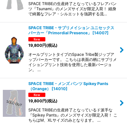
SPACE TRIBEの生産終了となっているフレアパン
ツ『Tsunami』のメンズサイズが限定入荷！ 細身
で綺麗なフレア・シルエットを強調する流…
SPACE TRIBE - サブリメイション ユニセックス
パーカー「Primordial Presence」
[
14007
]
19,800
円
(税込)
オールプリントタイプのSpace Tribe製ジップア
ップパーカーです。 こちらは表面の柄にサブリメ
イションプリント技術を使用した最新バージョ
ン。 …
SPACE TRIBE - メンズ パンツ Spikey Pants
（Orange）
[
14010
]
19,800
円
(税込)
SPACE TRIBEの生産終了となっているド派手な
『Spikey Pants』のメンズサイズが限定入荷！ こ
ちらはM、XLサイズのみとなります。 …