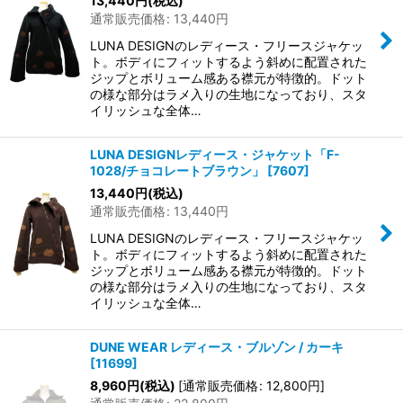
13,440
円
(税込)
通常販売価格
:
13,440
円
並び順
:
LUNA DESIGNのレディース・フリースジャケッ
ト。ボディにフィットするよう斜めに配置された
絞り込む
ジップとボリューム感ある襟元が特徴的。ドット
の様な部分はラメ入りの生地になっており、スタ
イリッシュな全体…
LUNA DESIGNレディース・ジャケット「F-
1028/チョコレートブラウン」
[
7607
]
13,440
円
(税込)
通常販売価格
:
13,440
円
LUNA DESIGNのレディース・フリースジャケッ
ト。ボディにフィットするよう斜めに配置された
ジップとボリューム感ある襟元が特徴的。ドット
の様な部分はラメ入りの生地になっており、スタ
イリッシュな全体…
DUNE WEAR レディース・ブルゾン / カーキ
[
11699
]
8,960
円
(税込)
[
通常販売価格
:
12,800
円
]