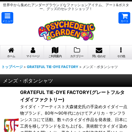
世界中から集めたアンダーグラウンドなファッションアイテム、アート&ポスタ
ー、グッズのセレクトショップ！
メニュー
カート
ホーム
マイページ
ご利用案内
カテゴリー
問い合わせ
その他
トップページ
>
GRATEFUL TIE-DYE FACTORY
>
メンズ・ボタンシャツ
メンズ・ボタンシャツ
GRATEFUL TIE-DYE FACTORY(グレートフルタ
イダイファクトリー)
タイダイ・アーティスト大森健史氏の手染めタイダイ一点
物ブランド。80年〜90年代にかけてアメリカ・サンフラ
ンシスコにて活動、数々のタイダイ作品を発表後、日本に
工房を移しブランドを立ち上げる。美術館でタイダイ染め