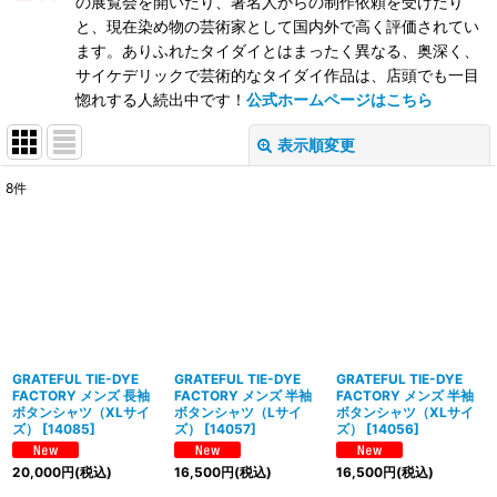
の展覧会を開いたり、著名人からの制作依頼を受けたり
と、現在染め物の芸術家として国内外で高く評価されてい
ます。ありふれたタイダイとはまったく異なる、奥深く、
サイケデリックで芸術的なタイダイ作品は、店頭でも一目
惚れする人続出中です！
公式ホームページはこちら
表示順変更
閉じる
8
件
表示数
:
在庫あり
並び順
:
絞り込む
GRATEFUL TIE-DYE
GRATEFUL TIE-DYE
GRATEFUL TIE-DYE
FACTORY メンズ 長袖
FACTORY メンズ 半袖
FACTORY メンズ 半袖
ボタンシャツ（XLサイ
ボタンシャツ（Lサイ
ボタンシャツ（XLサイ
ズ）
[
14085
]
ズ）
[
14057
]
ズ）
[
14056
]
20,000
円
(税込)
16,500
円
(税込)
16,500
円
(税込)