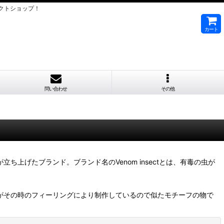
クトショップ！
カート
問い合わせ
その他
上げたブランド。ブランド名のVenom insectとは、有毒の虫が
uがその時のフィーリングにより制作しているので似たモチーフの物で