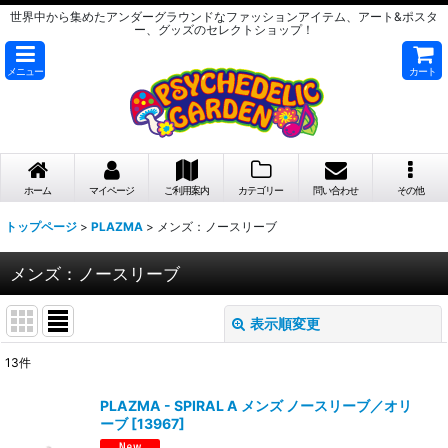
世界中から集めたアンダーグラウンドなファッションアイテム、アート&ポスタ
ー、グッズのセレクトショップ！
メニュー
カート
ホーム
マイページ
ご利用案内
カテゴリー
問い合わせ
その他
トップページ
>
PLAZMA
>
メンズ：ノースリーブ
メンズ：ノースリーブ
表示順変更
閉じる
13
件
表示数
:
PLAZMA - SPIRAL A メンズ ノースリーブ／オリ
ーブ
[
13967
]
在庫あり