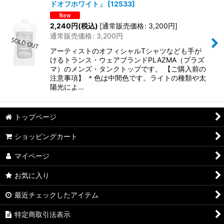
ドオフホワイト」
[
12533
]
2,240
円
(税込)
[
通常販売価格
:
3,200
円
]
通常販売価格
:
3,200
円
アーティストのオフィシャルTシャツなども手が
けるトランス・ウェアブランドPLAZMA（プラズ
マ）のメンズ・タンクトップです。 【ご購入前の
注意事項】 ＊色は中間色です。ライトの種類や太
陽光によ…
トップページ
ショッピングカート
マイページ
お気に入り
最近チェックしたアイテム
特定商取引法表示