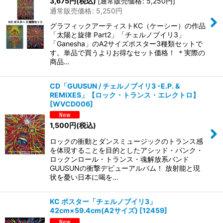
3,675
円
(税込)
[
通常販売価格
:
5,250
円
]
通常販売価格
:
5,250
円
在庫あり
グラフィックアーティストKC（ケーシー）の作品
「太陽と旋律 Part2」「チェルノブイリ3」
並び順
:
「Ganesha」のA2サイズポスター3種類セットで
す。単品で買うよりお得なセット価格！ ＊実際の
商品…
絞り込む
CD「GUUSUN / チェルノブイリ3 -E.P. &
REMIXES」【ロック・トランス・エレクトロ】
[
WVCD006
]
1,500
円
(税込)
ロックの衝動とダンスミュージックのトランス感
を体現することを目的としたアシッド・パンク・
ロックンロール・トランス・魂解放系バンド
GUUSUNの衝撃デビューアルバム！ 放射能と現
状を憂い日本に喝を…
KC ポスター「チェルノブイリ3」
42cm×59.4cm(A2サイズ)
[
12459
]