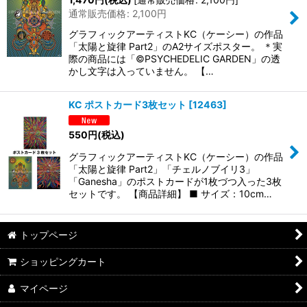
通常販売価格
:
2,100
円
グラフィックアーティストKC（ケーシー）の作品
「太陽と旋律 Part2」のA2サイズポスター。 ＊実
際の商品には「©PSYCHEDELIC GARDEN」の透
かし文字は入っていません。 【…
KC ポストカード3枚セット
[
12463
]
550
円
(税込)
グラフィックアーティストKC（ケーシー）の作品
「太陽と旋律 Part2」「チェルノブイリ3」
「Ganesha」のポストカードが1枚づつ入った3枚
セットです。 【商品詳細】 ■ サイズ：10cm…
トップページ
ショッピングカート
マイページ