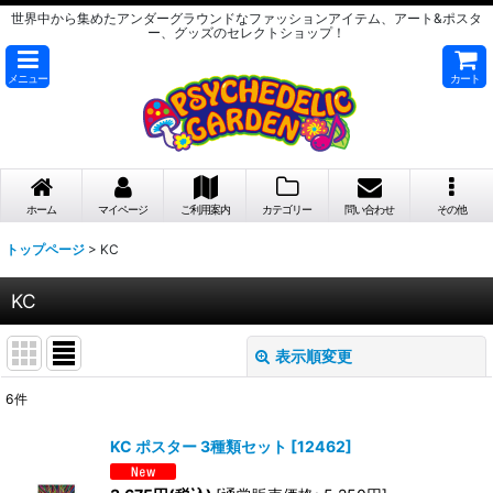
世界中から集めたアンダーグラウンドなファッションアイテム、アート&ポスタ
ー、グッズのセレクトショップ！
メニュー
カート
ホーム
マイページ
ご利用案内
カテゴリー
問い合わせ
その他
トップページ
>
KC
KC
表示順変更
閉じる
6
件
サブカテゴリ
:
KC ポスター 3種類セット
[
12462
]
表示数
: