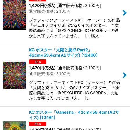
1,470
円
(税込)
[
通常販売価格
:
2,100
円
]
通常販売価格
:
2,100
円
グラフィックアーティストKC（ケーシー）の作品
「チェルノブイリ3」のA2サイズポスター。 ＊実
際の商品には「©PSYCHEDELIC GARDEN」の透
かし文字は入っていません。 【ご購入…
KC ポスター「太陽と旋律 Part2」
42cm×59.4cm(A2サイズ)
[
12460
]
1,470
円
(税込)
[
通常販売価格
:
2,100
円
]
通常販売価格
:
2,100
円
グラフィックアーティストKC（ケーシー）の作品
「太陽と旋律 Part2」のA2サイズポスター。 ＊実
際の商品には「©PSYCHEDELIC GARDEN」の透
かし文字は入っていません。 【…
KC ポスター「Ganesha」42cm×59.4cm(A2サ
イズ)
[
12461
]
1,470
円
(税込)
[
通常販売価格
:
2,100
円
]