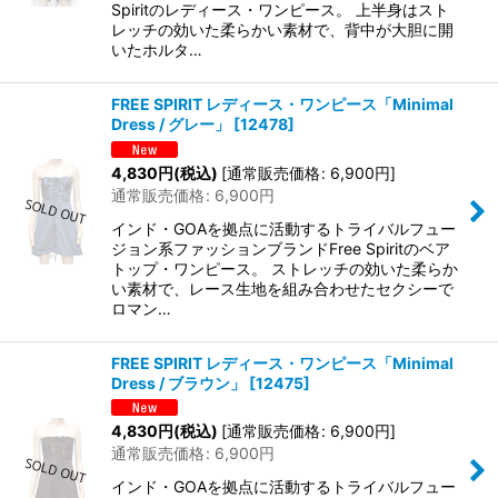
Spiritのレディース・ワンピース。 上半身はスト
レッチの効いた柔らかい素材で、背中が大胆に開
いたホルタ…
FREE SPIRIT レディース・ワンピース「Minimal
Dress / グレー」
[
12478
]
4,830
円
(税込)
[
通常販売価格
:
6,900
円
]
通常販売価格
:
6,900
円
インド・GOAを拠点に活動するトライバルフュー
ジョン系ファッションブランドFree Spiritのベア
トップ・ワンピース。 ストレッチの効いた柔らか
い素材で、レース生地を組み合わせたセクシーで
ロマン…
FREE SPIRIT レディース・ワンピース「Minimal
Dress / ブラウン」
[
12475
]
4,830
円
(税込)
[
通常販売価格
:
6,900
円
]
通常販売価格
:
6,900
円
インド・GOAを拠点に活動するトライバルフュー