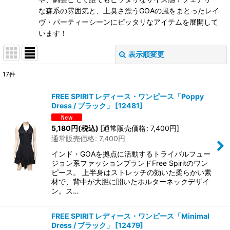
な森系の雰囲気と、土臭さ漂うGOAの風をまとったレイ
ヴ・パーティーシーンにピッタリなアイテムを展開して
います！
表示順変更
閉じる
17
件
表示数
:
FREE SPIRIT レディース・ワンピース「Poppy
Dress / ブラック」
[
12481
]
在庫あり
5,180
円
(税込)
[
通常販売価格
:
7,400
円
]
並び順
:
通常販売価格
:
7,400
円
インド・GOAを拠点に活動するトライバルフュー
絞り込む
ジョン系ファッションブランドFree Spiritのワン
ピース。 上半身はストレッチの効いた柔らかい素
材で、背中が大胆に開いたホルターネックデザイ
ン。ス…
FREE SPIRIT レディース・ワンピース「Minimal
Dress / ブラック」
[
12479
]