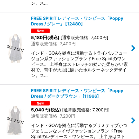
ン。ス…
FREE SPIRIT レディース・ワンピース「Poppy
Dress / グレー」
[
12480
]
5,180
円
(税込)
[
通常販売価格
:
7,400
円
]
通常販売価格
:
7,400
円
インド・GOAを拠点に活動するトライバルフュー
ジョン系ファッションブランドFree Spiritのワン
ピース。 上半身はストレッチの効いた柔らかい素
材で、背中が大胆に開いたホルターネックデザイ
ン。ス…
FREE SPIRIT レディース・ワンピース「Poppy
Dress / ダークブラウン」
[
11966
]
5,040
円
(税込)
[
通常販売価格
:
7,200
円
]
通常販売価格
:
7,200
円
インド・GOAを拠点に活動するプリミティブかつ
フェミニンなレイヴファッションブランドFree
Spiritのレディース・ワンピース。 上半身はスト