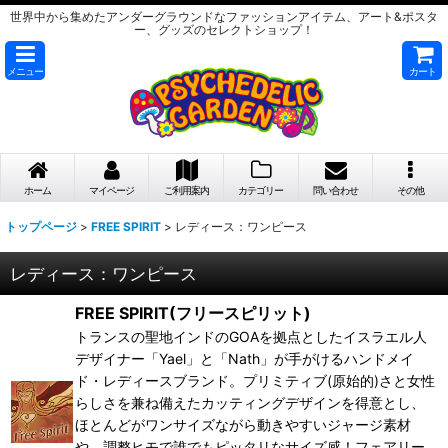
世界中から集めたアンダーグラウンドなファッションアイテム、アート&ポスタ
ー、グッズのセレクトショップ！
メニュー
カート
ホーム
マイページ
ご利用案内
カテゴリー
問い合わせ
その他
トップページ
>
FREE SPIRIT
>
レディース：ワンピース
レディース：ワンピース
FREE SPIRIT(フリースピリット)
トランスの聖地インドのGOAを拠点としたイスラエル人
デザイナー「Yael」と「Nath」が手がけるハンドメイ
ド・レディースブランド。プリミティブ(原始的)さと女性
らしさを兼ね備えたカッティングデザインを得意とし、
ほとんどがワンサイズながら動きやすいジャージ素材
や、調整ヒモで誰でもピッタリなサイズ感！フェアリー