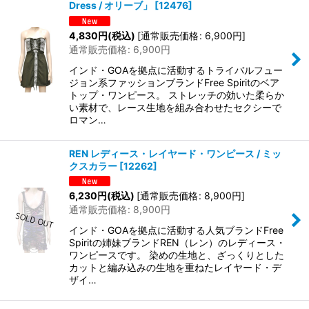
Dress / オリーブ」
[
12476
]
4,830
円
(税込)
[
通常販売価格
:
6,900
円
]
通常販売価格
:
6,900
円
インド・GOAを拠点に活動するトライバルフュー
ジョン系ファッションブランドFree Spiritのベア
トップ・ワンピース。 ストレッチの効いた柔らか
い素材で、レース生地を組み合わせたセクシーで
ロマン…
REN レディース・レイヤード・ワンピース / ミッ
クスカラー
[
12262
]
6,230
円
(税込)
[
通常販売価格
:
8,900
円
]
通常販売価格
:
8,900
円
インド・GOAを拠点に活動する人気ブランドFree
Spiritの姉妹ブランドREN（レン）のレディース・
ワンピースです。 染めの生地と、ざっくりとした
カットと編み込みの生地を重ねたレイヤード・デ
ザイ…