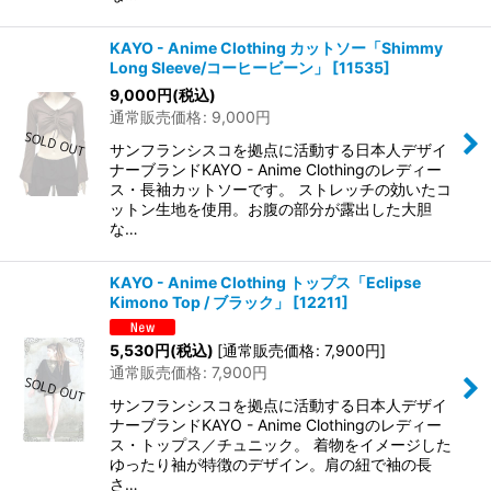
KAYO - Anime Clothing カットソー「Shimmy
Long Sleeve/コーヒービーン」
[
11535
]
9,000
円
(税込)
通常販売価格
:
9,000
円
サンフランシスコを拠点に活動する日本人デザイ
ナーブランドKAYO - Anime Clothingのレディー
ス・長袖カットソーです。 ストレッチの効いたコ
ットン生地を使用。お腹の部分が露出した大胆
な…
KAYO - Anime Clothing トップス「Eclipse
Kimono Top / ブラック」
[
12211
]
5,530
円
(税込)
[
通常販売価格
:
7,900
円
]
通常販売価格
:
7,900
円
サンフランシスコを拠点に活動する日本人デザイ
ナーブランドKAYO - Anime Clothingのレディー
ス・トップス／チュニック。 着物をイメージした
ゆったり袖が特徴のデザイン。肩の紐で袖の長
さ…