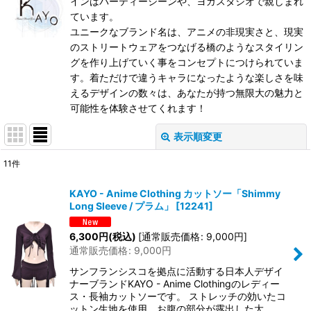
インはパーティーシーンや、ヨガスタジオで親しまれ
ています。
ユニークなブランド名は、アニメの非現実さと、現実
のストリートウェアをつなげる橋のようなスタイリン
グを作り上げていく事をコンセプトにつけられていま
す。着ただけで違うキャラになったような楽しさを味
えるデザインの数々は、あなたが持つ無限大の魅力と
可能性を体験させてくれます！
表示順変更
閉じる
11
件
表示数
:
KAYO - Anime Clothing カットソー「Shimmy
Long Sleeve / プラム」
[
12241
]
在庫あり
6,300
円
(税込)
[
通常販売価格
:
9,000
円
]
並び順
:
通常販売価格
:
9,000
円
サンフランシスコを拠点に活動する日本人デザイ
絞り込む
ナーブランドKAYO - Anime Clothingのレディー
ス・長袖カットソーです。 ストレッチの効いたコ
ットン生地を使用。お腹の部分が露出した大…