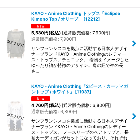
KAYO - Anime Clothing トップス「Eclipse
Kimono Top / オリーブ」
[
12212
]
5,530
円
(税込)
[
通常販売価格
:
7,900
円
]
通常販売価格
:
7,900
円
サンフランシスコを拠点に活動する日本人デザイ
ナーブランドKAYO - Anime Clothingのレディー
ス・トップス／チュニック。 着物をイメージした
ゆったり袖が特徴のデザイン。肩の紐で袖の長
さ…
KAYO - Anime Clothing「2ピース・カーディガ
ントップ / ホワイト」
[
11937
]
4,760
円
(税込)
[
通常販売価格
:
6,800
円
]
通常販売価格
:
6,800
円
サンフランシスコを拠点に活動する日本人デザイ
ナーブランドKAYO - Anime Clothingのレディー
ス・トップス。 ノースリーブのベアトップと、長
袖カーディガンがセットになっており、それぞれ