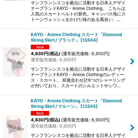
サンフランシスコを拠点に活動する日本人デザイ
ナーブランドKAYO - Anime Clothing。 こちらは
人気のスカートベルトの新色。キャンバス地にス
トーンウォッシュをかけた味のある風合い、…
KAYO - Anime Clothing スカート「Diamond
String Skirt / ブラック」
[
13344
]
4,830
円
(税込)
[
通常販売価格
:
6,900
円
]
通常販売価格
:
6,900
円
サンフランシスコを拠点に活動する日本人デザイ
ナーブランドKAYO - Anime Clothingのレディー
ス・スカート。 前後合わせ計6つのシャーリング
が付いており、スカートのシルエットやシワ…
KAYO - Anime Clothing スカート「Diamond
String Skirt / マルーン」
[
13345
]
4,830
円
(税込)
[
通常販売価格
:
6,900
円
]
通常販売価格
:
6,900
円
サンフランシスコを拠点に活動する日本人デザイ