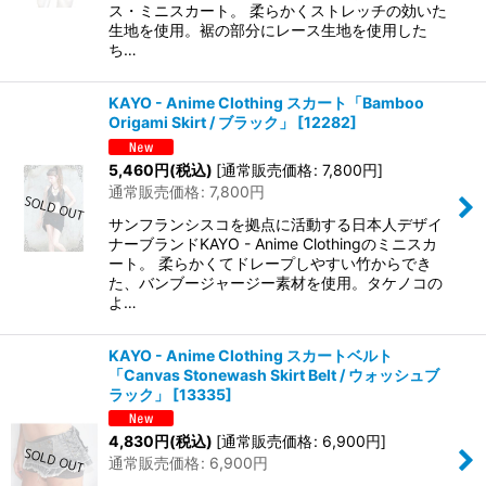
ス・ミニスカート。 柔らかくストレッチの効いた
生地を使用。裾の部分にレース生地を使用した
ち…
KAYO - Anime Clothing スカート「Bamboo
Origami Skirt / ブラック」
[
12282
]
5,460
円
(税込)
[
通常販売価格
:
7,800
円
]
通常販売価格
:
7,800
円
サンフランシスコを拠点に活動する日本人デザイ
ナーブランドKAYO - Anime Clothingのミニスカ
ート。 柔らかくてドレープしやすい竹からでき
た、バンブージャージー素材を使用。タケノコの
よ…
KAYO - Anime Clothing スカートベルト
「Canvas Stonewash Skirt Belt / ウォッシュブ
ラック」
[
13335
]
4,830
円
(税込)
[
通常販売価格
:
6,900
円
]
通常販売価格
:
6,900
円