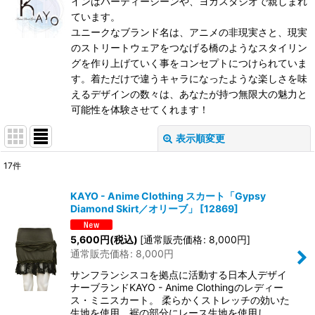
インはパーティーシーンや、ヨガスタジオで親しまれ
ています。
ユニークなブランド名は、アニメの非現実さと、現実
のストリートウェアをつなげる橋のようなスタイリン
グを作り上げていく事をコンセプトにつけられていま
す。着ただけで違うキャラになったような楽しさを味
えるデザインの数々は、あなたが持つ無限大の魅力と
可能性を体験させてくれます！
表示順変更
閉じる
17
件
表示数
:
KAYO - Anime Clothing スカート「Gypsy
Diamond Skirt／オリーブ」
[
12869
]
在庫あり
5,600
円
(税込)
[
通常販売価格
:
8,000
円
]
並び順
:
通常販売価格
:
8,000
円
サンフランシスコを拠点に活動する日本人デザイ
絞り込む
ナーブランドKAYO - Anime Clothingのレディー
ス・ミニスカート。 柔らかくストレッチの効いた
生地を使用。裾の部分にレース生地を使用し…