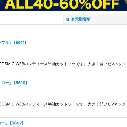
表示順変更
ープル」
[
5611
]
 COSMIC WEBのレディース半袖カットソーです。大きく開いたVネ
絞り込む
エロー」
[
5610
]
 COSMIC WEBのレディース半袖カットソーです。大きく開いたVネ
ロー」
[
5607
]