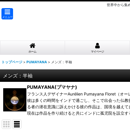
世界中から集
メニュー
ホーム
マイページ
トップページ
>
PUMAYANA
>
メンズ：半袖
メンズ：半袖
PUMAYANA(プマヤナ)
フランス人デザイナーAurélien Pumayana Fl
彼は多くの時間をインドで過ごし、そこで出会った仏教徒か
る者の潜在意識に訴えかける彼の作品は、国境を越えて
現在は作品を作り続けると共にインドに孤児院を設立す