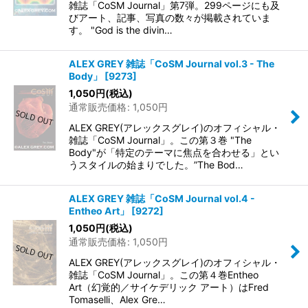
雑誌「CoSM Journal」第7弾。299ページにも及
びアート、記事、写真の数々が掲載されていま
す。 "God is the divin…
ALEX GREY 雑誌「CoSM Journal vol.3 - The
Body」
[
9273
]
1,050
円
(税込)
通常販売価格
:
1,050
円
ALEX GREY(アレックスグレイ)のオフィシャル・
雑誌「CoSM Journal」。この第３巻 "The
Body"が「特定のテーマに焦点を合わせる」とい
うスタイルの始まりでした。”The Bod…
ALEX GREY 雑誌「CoSM Journal vol.4 -
Entheo Art」
[
9272
]
1,050
円
(税込)
通常販売価格
:
1,050
円
ALEX GREY(アレックスグレイ)のオフィシャル・
雑誌「CoSM Journal」。この第４巻Entheo
Art（幻覚的／サイケデリック アート）はFred
Tomaselli、Alex Gre…