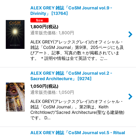
表示数
:
ALEX GREY 雑誌「CoSM Journal vol.9 -
Divinity」
[
13764
]
在庫あり
1,800
円
(税込)
並び順
:
通常販売価格
:
1,800
円
ALEX GREY(アレックスグレイ)のオフィシャル・
絞り込む
雑誌「CoSM Journal」第9弾。205ページにも及
びアート、記事、写真の数々が掲載されていま
す。 ＊説明や情報は全て英語です。ご…
ALEX GREY 雑誌「CoSM Journal vol.2 -
Sacred Architecture」
[
9274
]
1,050
円
(税込)
通常販売価格
:
1,050
円
ALEX GREY(アレックスグレイ)のオフィシャル・
雑誌「CoSM Journal」。第2弾は、Keith
Critchtlowの”Sacred Architecture(聖なる建築物)
です。 D…
ALEX GREY 雑誌「CoSM Journal vol.5 - Ritual