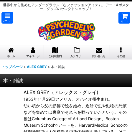
世界中から集めたアンダーグラウンドなファッションアイテム、アート&ポスタ
ー、グッズのセレクトショップ！
メニュー
カート
ホーム
マイページ
ご利用案内
カテゴリー
問い合わせ
その他
トップページ
>
ALEX GREY
>
本・雑誌
本・雑誌
ALEX GREY（アレックス・グレイ)
1953年11月29日アメリカ、オハイオ州生まれ。
幼い頃から父の影響で絵を始め、近所で虫や動物の死骸
などを集めては裏庭でそれらを葬っていたという。その
後はColumbus College of Art and Design、Boston
Museum Schoolでアートを、HarvardMedical Schoolの
解剖学部では人体構造及び死体解剖を学んでいる。そこ