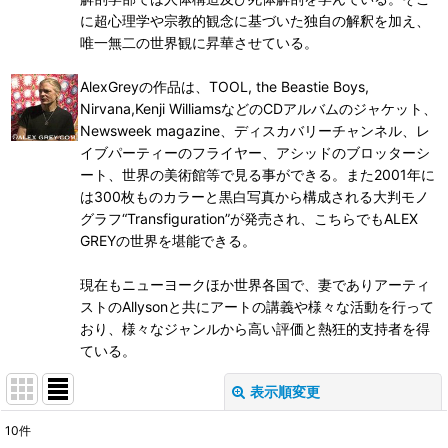
に超心理学や宗教的観念に基づいた独自の解釈を加え、
唯一無二の世界観に昇華させている。
AlexGreyの作品は、TOOL, the Beastie Boys,
Nirvana,Kenji WilliamsなどのCDアルバムのジャケット、
Newsweek magazine、ディスカバリーチャンネル、レ
イブパーティーのフライヤー、アシッドのブロッターシ
ート、世界の美術館等で見る事ができる。また2001年に
は300枚ものカラーと黒白写真から構成される大判モノ
グラフ“Transfiguration”が発売され、こちらでもALEX
GREYの世界を堪能できる。
現在もニューヨークほか世界各国で、妻でありアーティ
ストのAllysonと共にアートの講義や様々な活動を行って
おり、様々なジャンルから高い評価と熱狂的支持者を得
ている。
表示順変更
閉じる
10
件