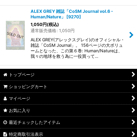
ALEX GREY 雑誌「CoSM Journal vol.6 -
Human/Nature」
[
9270
]
1,050
円
(税込)
通常販売価格
:
1,050
円
ALEX GREY(アレックスグレイ)のオフィシャル・
雑誌「CoSM Journal」。 156ページの大ボリュ
ームとなった、この第６巻: Human/Natureは、
我々の地球を救う為に一役買って…
トップページ
ショッピングカート
マイページ
お気に入り
最近チェックしたアイテム
特定商取引法表示