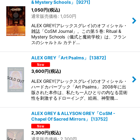
& Mystery Schools」
[
9271
]
1,050
円
(税込)
通常販売価格
:
1,050
円
ALEX GREY(アレックスグレイ)のオフィシャル・
雑誌「CoSM Journal」。この第５巻: Ritual &
Mystery Schools（儀式と魔術学校）は、フラン
スのシャルトル カテド…
ALEX GREY「Art Psalms」
[
13872
]
3,600
円
(税込)
ALEX GREY(アレックスグレイ)のオフィシャル・
ハードカバーブック「Art Psalms」 2008年に出
版された本作は、私たち一人ひとりの内なる芸術
性を刺激するドローイング、絵画、神聖幾…
ALEX GREY & ALLYSON GREY「CoSM -
Chapel Of Sacred Mirrors」
[
13752
]
2,300
円
(税込)
通常販売価格
:
2,300
円