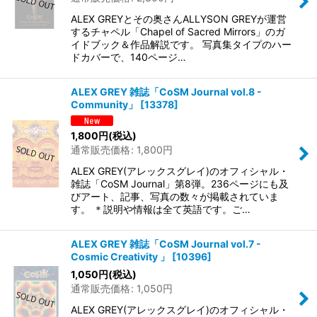
ALEX GREYとその奥さんALLYSON GREYが運営
するチャペル「Chapel of Sacred Mirrors」のガ
イドブック＆作品解説です。 写真集タイプのハー
ドカバーで、140ページ…
ALEX GREY 雑誌「CoSM Journal vol.8 -
Community」
[
13378
]
1,800
円
(税込)
通常販売価格
:
1,800
円
ALEX GREY(アレックスグレイ)のオフィシャル・
雑誌「CoSM Journal」第8弾。236ページにも及
びアート、記事、写真の数々が掲載されていま
す。 ＊説明や情報は全て英語です。ご…
ALEX GREY 雑誌「CoSM Journal vol.7 -
Cosmic Creativity 」
[
10396
]
1,050
円
(税込)
通常販売価格
:
1,050
円
ALEX GREY(アレックスグレイ)のオフィシャル・