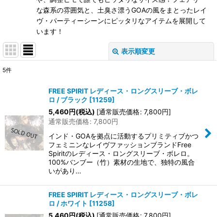
な森系の雰囲気と、土臭さ漂うGOAの風をまとったレイ
ヴ・パーティーシーンにピッタリなアイテムを展開して
います！
表示順変更
閉じる
5
件
表示数
:
FREE SPIRIT レディース・ロングスリーブ・ボレ
ロ / ブラック
[
11259
]
在庫あり
5,460
円
(税込)
[
通常販売価格
:
7,800
円
]
通常販売価格
:
7,800
円
並び順
:
インド・GOAを拠点に活動するプリミティブかつ
フェミニンなレイヴファッションブランドFree
絞り込む
Spiritのレディース・ロングスリーブ・ボレロ。
100%バンブー（竹）素材の生地で、独特の風合
いがあり…
FREE SPIRIT レディース・ロングスリーブ・ボレ
ロ / ホワイト
[
11258
]
5,460
円
(税込)
[
通常販売価格
:
7,800
円
]