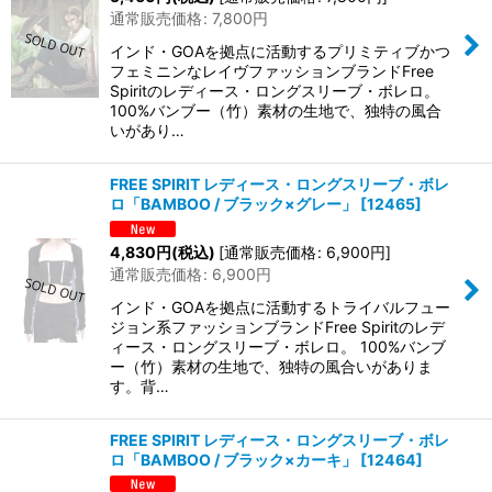
通常販売価格
:
7,800
円
インド・GOAを拠点に活動するプリミティブかつ
フェミニンなレイヴファッションブランドFree
Spiritのレディース・ロングスリーブ・ボレロ。
100%バンブー（竹）素材の生地で、独特の風合
いがあり…
FREE SPIRIT レディース・ロングスリーブ・ボレ
ロ「BAMBOO / ブラック×グレー」
[
12465
]
4,830
円
(税込)
[
通常販売価格
:
6,900
円
]
通常販売価格
:
6,900
円
インド・GOAを拠点に活動するトライバルフュー
ジョン系ファッションブランドFree Spiritのレデ
ィース・ロングスリーブ・ボレロ。 100%バンブ
ー（竹）素材の生地で、独特の風合いがありま
す。背…
FREE SPIRIT レディース・ロングスリーブ・ボレ
ロ「BAMBOO / ブラック×カーキ」
[
12464
]