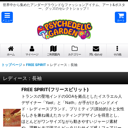
世界中から集めたアンダーグラウンドなファッションアイテム、アート&ポスタ
ー、グッズのセレクトショップ！
メニュー
カート
ホーム
マイページ
ご利用案内
カテゴリー
問い合わせ
その他
トップページ
>
FREE SPIRIT
>
レディース：長袖
レディース：長袖
FREE SPIRIT(フリースピリット)
トランスの聖地インドのGOAを拠点としたイスラエル人
デザイナー「Yael」と「Nath」が手がけるハンドメイ
ド・レディースブランド。プリミティブ(原始的)さと女性
らしさを兼ね備えたカッティングデザインを得意とし、
ほとんどがワンサイズながら動きやすいジャージ素材
や、調整ヒモで誰でもピッタリなサイズ感！フェアリー