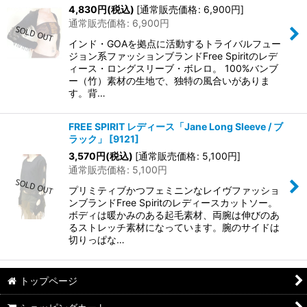
4,830
円
(税込)
[
通常販売価格
:
6,900
円
]
通常販売価格
:
6,900
円
インド・GOAを拠点に活動するトライバルフュー
ジョン系ファッションブランドFree Spiritのレデ
ィース・ロングスリーブ・ボレロ。 100%バンブ
ー（竹）素材の生地で、独特の風合いがありま
す。背…
FREE SPIRIT レディース「Jane Long Sleeve / ブ
ラック」
[
9121
]
3,570
円
(税込)
[
通常販売価格
:
5,100
円
]
通常販売価格
:
5,100
円
プリミティブかつフェミニンなレイヴファッショ
ンブランドFree Spiritのレディースカットソー。
ボディは暖かみのある起毛素材、両腕は伸びのあ
るストレッチ素材になっています。腕のサイドは
切りっぱな…
トップページ