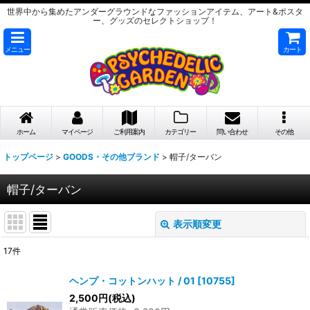
世界中から集めたアンダーグラウンドなファッションアイテム、アート&ポスタ
ー、グッズのセレクトショップ！
メニュー
カート
ホーム
マイページ
ご利用案内
カテゴリー
問い合わせ
その他
トップページ
>
GOODS・その他ブランド
>
帽子/ターバン
帽子/ターバン
表示順変更
閉じる
17
件
表示数
:
ヘンプ・コットンハット / 01
[
10755
]
在庫あり
2,500
円
(税込)