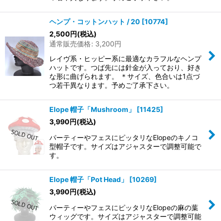
ヘンプ・コットンハット / 20
[
10774
]
2,500
円
(税込)
通常販売価格
:
3,200
円
レイヴ系・ヒッピー系に最適なカラフルなヘンプ
ハットです。つば先には針金が入っており、好き
な形に曲げられます。 ＊サイズ、色合いは1点づ
つ若干異なります。予めご了承下さい。
Elope 帽子「Mushroom」
[
11425
]
3,990
円
(税込)
パーティーやフェスにピッタリなElopeのキノコ
型帽子です。サイズはアジャスターで調整可能で
す。
Elope 帽子「Pot Head」
[
10269
]
3,990
円
(税込)
パーティーやフェスにピッタリなElopeの麻の葉
ウィッグです。サイズはアジャスターで調整可能