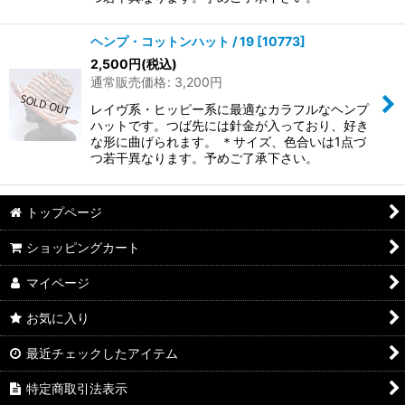
ヘンプ・コットンハット / 19
[
10773
]
2,500
円
(税込)
通常販売価格
:
3,200
円
レイヴ系・ヒッピー系に最適なカラフルなヘンプ
ハットです。つば先には針金が入っており、好き
な形に曲げられます。 ＊サイズ、色合いは1点づ
つ若干異なります。予めご了承下さい。
トップページ
ショッピングカート
マイページ
お気に入り
最近チェックしたアイテム
特定商取引法表示