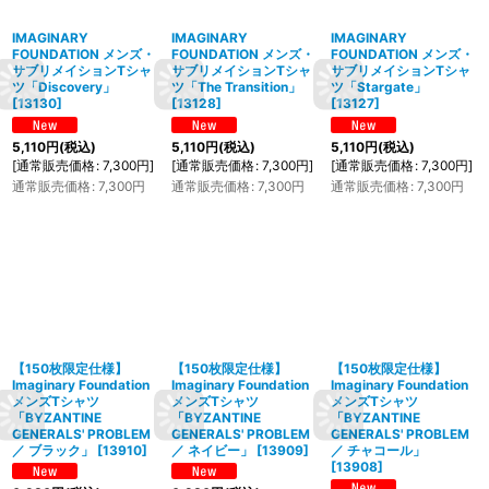
IMAGINARY
IMAGINARY
IMAGINARY
FOUNDATION メンズ・
FOUNDATION メンズ・
FOUNDATION メンズ・
サブリメイションTシャ
サブリメイションTシャ
サブリメイションTシャ
ツ「Discovery」
ツ「The Transition」
ツ「Stargate」
[
13130
]
[
13128
]
[
13127
]
5,110
円
(税込)
5,110
円
(税込)
5,110
円
(税込)
[
通常販売価格
:
7,300
円
]
[
通常販売価格
:
7,300
円
]
[
通常販売価格
:
7,300
円
]
通常販売価格
:
7,300
円
通常販売価格
:
7,300
円
通常販売価格
:
7,300
円
【150枚限定仕様】
【150枚限定仕様】
【150枚限定仕様】
Imaginary Foundation
Imaginary Foundation
Imaginary Foundation
メンズTシャツ
メンズTシャツ
メンズTシャツ
「BYZANTINE
「BYZANTINE
「BYZANTINE
GENERALS' PROBLEM
GENERALS' PROBLEM
GENERALS' PROBLEM
／ ブラック」
[
13910
]
／ ネイビー」
[
13909
]
／ チャコール」
[
13908
]