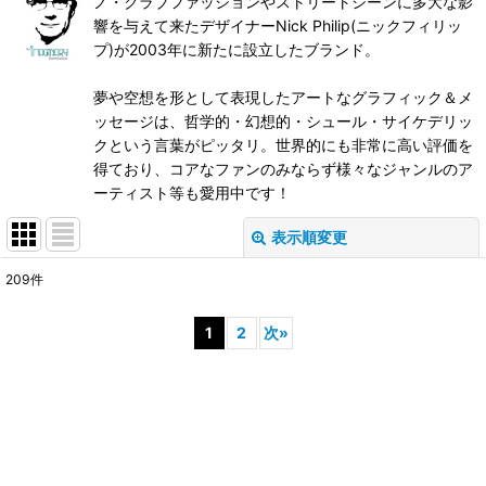
ノ・クラブファッションやストリートシーンに多大な影
響を与えて来たデザイナーNick Philip(ニックフィリッ
プ)が2003年に新たに設立したブランド。
夢や空想を形として表現したアートなグラフィック＆メ
ッセージは、哲学的・幻想的・シュール・サイケデリッ
クという言葉がピッタリ。世界的にも非常に高い評価を
得ており、コアなファンのみならず様々なジャンルのア
ーティスト等も愛用中です！
表示順変更
閉じる
209
件
表示数
:
1
2
次
»
在庫あり
並び順
:
絞り込む