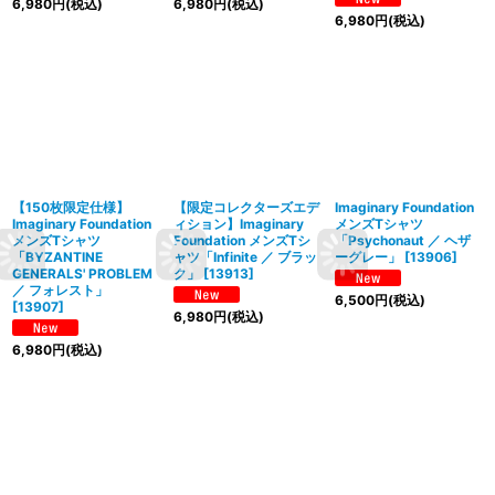
6,980
円
(税込)
6,980
円
(税込)
6,980
円
(税込)
【150枚限定仕様】
【限定コレクターズエデ
Imaginary Foundation
Imaginary Foundation
ィション】Imaginary
メンズTシャツ
メンズTシャツ
Foundation メンズTシ
「Psychonaut ／ ヘザ
「BYZANTINE
ャツ「Infinite ／ ブラッ
ーグレー」
[
13906
]
GENERALS' PROBLEM
ク」
[
13913
]
／ フォレスト」
6,500
円
(税込)
[
13907
]
6,980
円
(税込)
6,980
円
(税込)