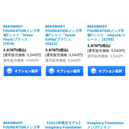
IMAGINARY
IMAGINARY
IMAGINARY
FOUNDATIONメンズ半
FOUNDATIONメンズ半
FOUNDATIONメンズ半
袖Tシャツ「Green
袖Tシャツ「Speak
袖Tシャツ「Jetpack/ス
Floyd/ブラック」
Softly/ブラウン」
レート」
[
5295
]
[
7019
]
[
5623
]
3,878
円
(税込)
3,878
円
(税込)
3,878
円
(税込)
[
通常販売価格
:
5,540
円
]
[
通常販売価格
:
5,540
円
]
[
通常販売価格
:
5,540
円
]
通常販売価格
:
5,540
円
通常販売価格
:
5,540
円
通常販売価格
:
5,540
円
IMAGINARY
【2023年限定モデル】
Imaginary Foundation
FOUNDATIONメンズ半
Imaginary Foundation
メンズTシャツ