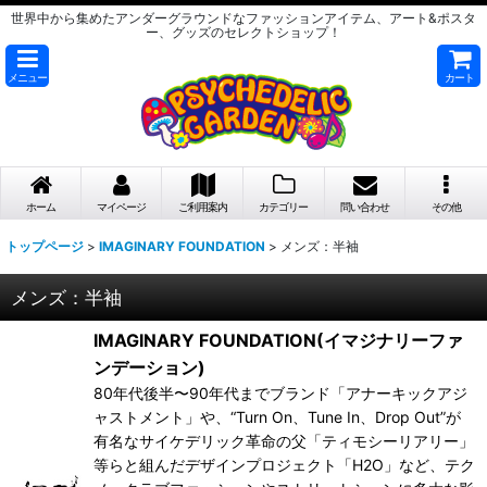
世界中から集めたアンダーグラウンドなファッションアイテム、アート&ポスタ
ー、グッズのセレクトショップ！
メニュー
カート
ホーム
マイページ
ご利用案内
カテゴリー
問い合わせ
その他
トップページ
>
IMAGINARY FOUNDATION
>
メンズ：半袖
メンズ：半袖
IMAGINARY FOUNDATION(イマジナリーファ
ンデーション)
80年代後半〜90年代までブランド「アナーキックアジ
ャストメント」や、“Turn On、Tune In、Drop Out”が
有名なサイケデリック革命の父「ティモシーリアリー」
等らと組んだデザインプロジェクト「H2O」など、テク