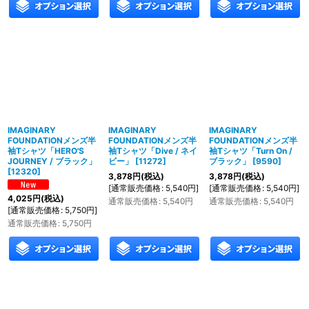
IMAGINARY
IMAGINARY
IMAGINARY
FOUNDATIONメンズ半
FOUNDATIONメンズ半
FOUNDATIONメンズ半
袖Tシャツ「HERO'S
袖Tシャツ「Dive / ネイ
袖Tシャツ「Turn On /
JOURNEY / ブラック」
ビー」
[
11272
]
ブラック」
[
9590
]
[
12320
]
3,878
円
(税込)
3,878
円
(税込)
[
通常販売価格
:
5,540
円
]
[
通常販売価格
:
5,540
円
]
4,025
円
(税込)
通常販売価格
:
5,540
円
通常販売価格
:
5,540
円
[
通常販売価格
:
5,750
円
]
通常販売価格
:
5,750
円