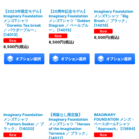
【2023年限定モデル】
【20周年記念モデル】
Imaginary Foundation
Imaginary Foundation
Imaginary Foundation
メンズTシャツ「Big
メンズTシャツ
メンズTシャツ「Golden
Brush ／ ブラック」
「Darwins Tea break
Diagram ／ ペールブル
[
14018
]
／ パウダーブルー」
ー」
[
14015
]
[
14013
]
8,500
円
(税込)
8,500
円
(税込)
8,500
円
(税込)
Imaginary Foundation
【再販なし限定版】
IMAGINARY
メンズTシャツ
Imaginary Foundation
FOUNDATION メンズ・
「Pattern Seeker ／ ブ
メンズTシャツ「Heroes
ベースボールTシャツ
ラック」
[
14020
]
of the Imagination
「Approach」
[
13694
]
Terrence ／ ブラック」
[
14021
]