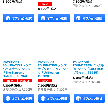
8,500
円
(税込)
7,300
円
(税込)
通常販売価格
:
7,300
円
8,500
円
(税込)
IMAGINARY
IMAGINARY
IMAGINARY
FOUNDATION メンズ・
FOUNDATION メンズ・
FOUNDATIONメンズ半
ベースボールTシャツ
サブリメイションTシャ
袖Tシャツ「Let's Roll/
「The Supreme
ツ「Unification」
ブラック」
[
5945
]
Ordeal」
[
13704
]
[
13709
]
6,040
円
(税込)
通常販売価格
:
6,040
円
7,300
円
(税込)
7,300
円
(税込)
通常販売価格
:
7,300
円
通常販売価格
:
7,300
円