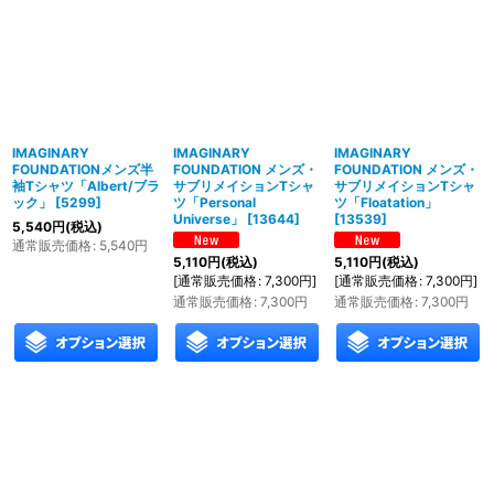
IMAGINARY
IMAGINARY
IMAGINARY
FOUNDATIONメンズ半
FOUNDATION メンズ・
FOUNDATION メンズ・
袖Tシャツ「Albert/ブラ
サブリメイションTシャ
サブリメイションTシャ
ック」
[
5299
]
ツ「Personal
ツ「Floatation」
Universe」
[
13644
]
[
13539
]
5,540
円
(税込)
通常販売価格
:
5,540
円
5,110
円
(税込)
5,110
円
(税込)
[
通常販売価格
:
7,300
円
]
[
通常販売価格
:
7,300
円
]
通常販売価格
:
7,300
円
通常販売価格
:
7,300
円