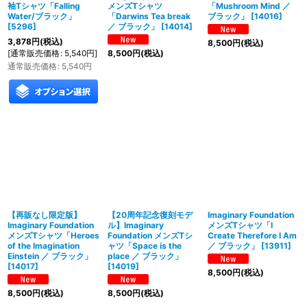
袖Tシャツ「Falling
メンズTシャツ
「Mushroom Mind ／
Water/ブラック」
「Darwins Tea break
ブラック」
[
14016
]
[
5296
]
／ ブラック」
[
14014
]
3,878
円
(税込)
8,500
円
(税込)
[
通常販売価格
:
5,540
円
]
8,500
円
(税込)
通常販売価格
:
5,540
円
【再販なし限定版】
【20周年記念復刻モデ
Imaginary Foundation
Imaginary Foundation
ル】Imaginary
メンズTシャツ「I
メンズTシャツ「Heroes
Foundation メンズTシ
Create Therefore I Am
of the Imagination
ャツ「Space is the
／ ブラック」
[
13911
]
Einstein ／ ブラック」
place ／ ブラック」
[
14017
]
[
14019
]
8,500
円
(税込)
8,500
円
(税込)
8,500
円
(税込)