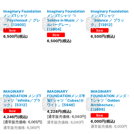
Imaginary Foundation
Imaginary Foundation
Imaginary Foundation
メンズTシャツ
メンズTシャツ「I
メンズTシャツ
「Psychonaut ／ グレ
Believe in Music ／ シ
「Balance ／ ブラッ
ー」
[
13905
]
ルバーグレー」
ク」
[
13912
]
[
13904
]
6,500
円
(税込)
6,500
円
(税込)
6,500
円
(税込)
IMAGINARY
IMAGINARY
IMAGINARY
FOUNDATION メンズT
FOUNDATIONメンズ半
FOUNDATION メンズ・
シャツ「Infinite／ブラ
袖Tシャツ「Cubes/ホ
Tシャツ「Golden
ック」
[
5312
]
ワイト」
[
5946
]
Architecture」
[
13699
]
4,228
円
(税込)
[
通常販売価格
:
6,040
円
]
4,246
円
(税込)
6,000
円
(税込)
[
通常販売価格
:
6,065
円
]
通常販売価格
:
6,040
円
通常販売価格
:
6,000
円
通常販売価格
:
6,065
円