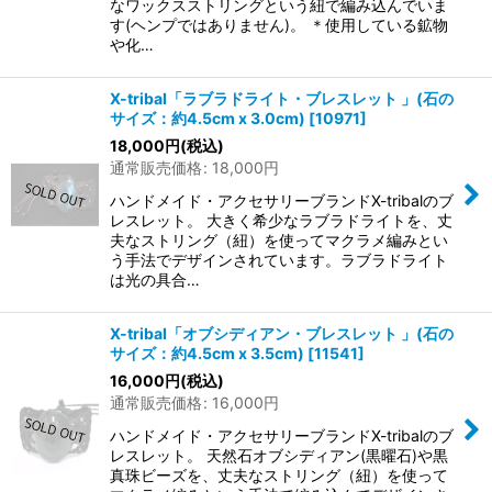
なワックスストリングという紐で編み込んでいま
す(ヘンプではありません)。 ＊使用している鉱物
や化…
X-tribal「ラブラドライト・ブレスレット 」(石の
サイズ：約4.5cm x 3.0cm)
[
10971
]
18,000
円
(税込)
通常販売価格
:
18,000
円
ハンドメイド・アクセサリーブランドX-tribalのブ
レスレット。 大きく希少なラブラドライトを、丈
夫なストリング（紐）を使ってマクラメ編みとい
う手法でデザインされています。ラブラドライト
は光の具合…
X-tribal「オブシディアン・ブレスレット 」(石の
サイズ：約4.5cm x 3.5cm)
[
11541
]
16,000
円
(税込)
通常販売価格
:
16,000
円
ハンドメイド・アクセサリーブランドX-tribalのブ
レスレット。 天然石オブシディアン(黒曜石)や黒
真珠ビーズを、丈夫なストリング（紐）を使って