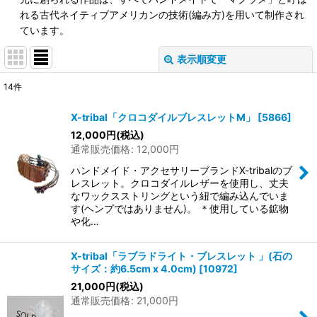
れる古代ネイティブアメリカンの技術(編み方)を用いて制作され
ています。
表示順変更
閉じる
14
件
表示数
:
X-tribal「クロコダイルブレスレットM」
[
5866
]
在庫あり
12,000
円
(税込)
通常販売価格
:
12,000
円
並び順
:
ハンドメイド・アクセサリーブランドX-tribalのブ
レスレット。クロコダイルレザーを使用し、丈夫
なワックスストリングという紐で編み込んでいま
絞り込む
す(ヘンプではありません)。 ＊使用している鉱物
や化…
X-tribal「ラブラドライト・ブレスレット 」(石の
サイズ：約6.5cm x 4.0cm)
[
10972
]
21,000
円
(税込)
通常販売価格
:
21,000
円