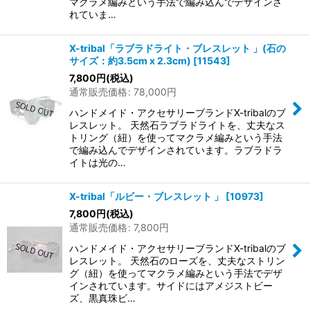
マクラメ編みという手法で編み込んでデザインさ
れていま…
X-tribal「ラブラドライト・ブレスレット 」(石の
サイズ：約3.5cm x 2.3cm)
[
11543
]
7,800
円
(税込)
通常販売価格
:
78,000
円
ハンドメイド・アクセサリーブランドX-tribalのブ
レスレット。 天然石ラブラドライトを、丈夫なス
トリング（紐）を使ってマクラメ編みという手法
で編み込んでデザインされています。ラブラドラ
イトは光の…
X-tribal「ルビー・ブレスレット 」
[
10973
]
7,800
円
(税込)
通常販売価格
:
7,800
円
ハンドメイド・アクセサリーブランドX-tribalのブ
レスレット。 天然石のローズを、丈夫なストリン
グ（紐）を使ってマクラメ編みという手法でデザ
インされています。サイドにはアメジストビー
ズ、黒真珠ビ…