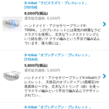
X-tribal「ラピスラズリ・ブレスレット」
[
10159
]
6,000
円
(税込)
通常販売価格
:
6,000
円
ハ ンドメイド・アクセサリーブランドX-
TRIBAL。このブレスレットには発色の綺麗なラピ
スラズリを使用し、丈夫なワックスストリングと
いう紐を使いマ クラメ編みという手法で編み込ん
でいます。後ろ側には…
X-tribal「オブシディアン・ブレスレット」
[
11544
]
5,800
円
(税込)
通常販売価格
:
5,800
円
ハンドメイド・アクセサリーブランドX-tribalのブ
レスレット。 天然石のオブシディアン(黒曜石)や
黒真珠ビーズを、丈夫なストリング（紐）を使っ
てマクラメ編みという手法で編み込んでデザイン
されてい…
X-tribal「オブシディアン・ブレスレット 」