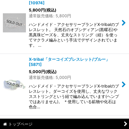
[
10974
]
5,800
円
(税込)
通常販売価格
:
5,800
円
ハンドメイド・アクセサリーブランドX-tribalのブ
レスレット。 天然石のオブシディアン(黒曜石)や
黒真珠ビーズを、丈夫なストリング（紐）を使っ
てマクラメ編みという手法でデザインされていま
す。 …
X-tribal「ターコイズブレスレット/ブルー」
[
5871
]
5,000
円
(税込)
通常販売価格
:
5,000
円
ハンドメイド・アクセサリーブランドX-tribalのブ
レスレット。ダーコイズを使用し、丈夫なワック
スストリングという紐で編み込んでいます(ヘンプ
ではありません)。 ＊使用している鉱物や化石は
色合…
トップページ