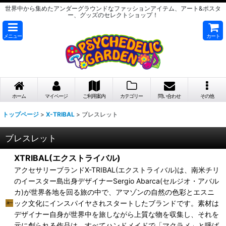
世界中から集めたアンダーグラウンドなファッションアイテム、アート&ポスタ
ー、グッズのセレクトショップ！
メニュー
カート
ホーム
マイページ
ご利用案内
カテゴリー
問い合わせ
その他
トップページ
>
X-TRIBAL
>
ブレスレット
ブレスレット
XTRIBAL(エクストライバル)
アクセサリーブランドX-TRIBAL(エクストライバル)は、南米チリ
のイースター島出身デザイナーSergio Abarca(セルジオ・アバル
カ)が世界各地を回る旅の中で、アマゾンの自然の色彩とエスニ
ック文化にインスパイヤされスタートしたブランドです。素材は
デザイナー自身が世界中を旅しながら上質な物を収集し、それを
元に創られる作品は、すべてハンドメイドで「マクラメ」と呼ば