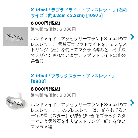
X-tribal「ラブラドライト・ブレスレット 」(石の
サイズ：約3.2cm x 3.2cm)
[
10975
]
6,000
円
(税込)
通常販売価格
:
6,000
円
ハンドメイド・アクセサリーブランドX-tribalのブ
レスレット。 天然石ラブラドライトを、丈夫なス
トリング（紐）を使ってマクラメ編みという手法
でデザインされています。ラブラドライトは光の
具合に…
X-tribal「ブラックスター・ブレスレット」
[
9803
]
6,000
円
(税込)
通常販売価格
:
6,000
円
ハンドメイド・アクセサリーブランドX-tribalのブ
レスレット。 このブレスレットは、光をあてると
十字の星（スター）が浮かび上がるブラックスタ
ーという天然石を丈夫なストリング（紐）を使い
マクラメ編…