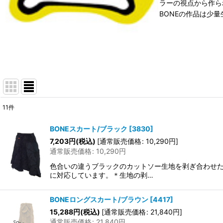
ラーの視点から作ら
BONEの作品は少
11
件
表示数
:
BONEスカート/ブラック
[
3830
]
在庫あり
7,203
円
(税込)
[
通常販売価格
:
10,290
円
]
通常販売価格
:
10,290
円
並び順
:
色合いの違うブラックのカットソー生地を剥ぎ合わせ
に対応しています。＊生地の剥…
BONEロングスカート/ブラウン
[
4417
]
15,288
円
(税込)
[
通常販売価格
:
21,840
円
]
通常販売価格
:
21,840
円