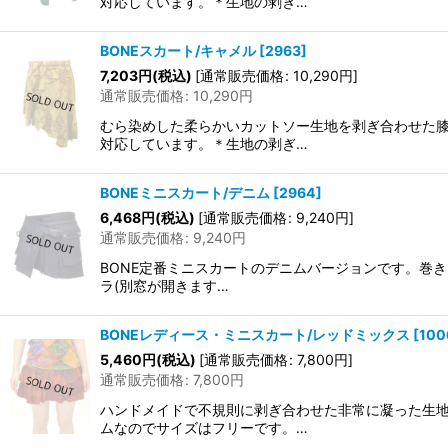
対応しています。＊生地の剥ぎ…
BONEスカート/キャメル
[
2963
]
7,203
円
(税込)
[
通常販売価格
:
10,290
円
]
通常販売価格
:
10,290
円
むら染めした柔らかいカットソー生地を剥ぎ合わせた
対応しています。＊生地の剥ぎ…
BONEミニスカート/デニム
[
2964
]
6,468
円
(税込)
[
通常販売価格
:
9,240
円
]
通常販売価格
:
9,240
円
BONE定番ミニスカートのデニムバージョンです。巻
ラ(別窓が開きます…
BONEレディース・ミニスカート/レッドミックス
[
100
5,460
円
(税込)
[
通常販売価格
:
7,800
円
]
通常販売価格
:
7,800
円
ハンドメイドで不規則に剥ぎ合わせた非常に凝った生
ムなのでサイズはフリーです。…