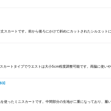
膝丈スカートです。前から後ろにかけて斜めにカットされたシルエット
きスカートタイプでウエストは大小5cm程度調整可能です。両脇に使
63
]
地を使ったミニスカートです。中間部分の生地が二重になっており、履