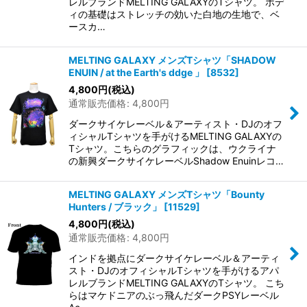
レルブランドMELTING GALAXYのTシャツ。 ボデ
ィの基礎はストレッチの効いた白地の生地で、ベ
ースカ…
MELTING GALAXY メンズTシャツ「SHADOW
ENUIN / at the Earth's ddge 」
[
8532
]
4,800
円
(税込)
通常販売価格
:
4,800
円
ダークサイケレーベル＆アーティスト・DJのオフ
ィシャルTシャツを手がけるMELTING GALAXYの
Tシャツ。こちらのグラフィックは、ウクライナ
の新興ダークサイケレーベルShadow Enuinレコ…
MELTING GALAXY メンズTシャツ「Bounty
Hunters / ブラック」
[
11529
]
4,800
円
(税込)
通常販売価格
:
4,800
円
インドを拠点にダークサイケレーベル＆アーティ
スト・DJのオフィシャルTシャツを手がけるアパ
レルブランドMELTING GALAXYのTシャツ。 こち
らはマケドニアのぶっ飛んだダークPSYレーベル