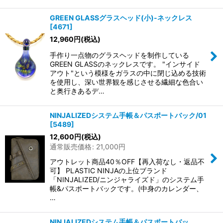
GREEN GLASSグラスヘッド(小)-ネックレス
[
4671
]
12,960
円
(税込)
手作り一点物のグラスヘッドを制作している
GREEN GLASSのネックレスです。 "インサイド
アウト"という模様をガラスの中に閉じ込める技術
を使用し、深い世界観を感じさせる繊細な色合い
と奥行きあるデ…
NINJALIZEDシステム手帳＆パスポートバック/01
[
5489
]
12,600
円
(税込)
通常販売価格
:
21,000
円
アウトレット商品40％OFF【再入荷なし・返品不
可】 PLASTIC NINJAの上位ブランド
「NINJALIZED/ニンジャライズド」のシステム手
帳&パスポートバックです。(中身のカレンダー、
…
NINJALIZEDシステム手帳＆パスポートバッ