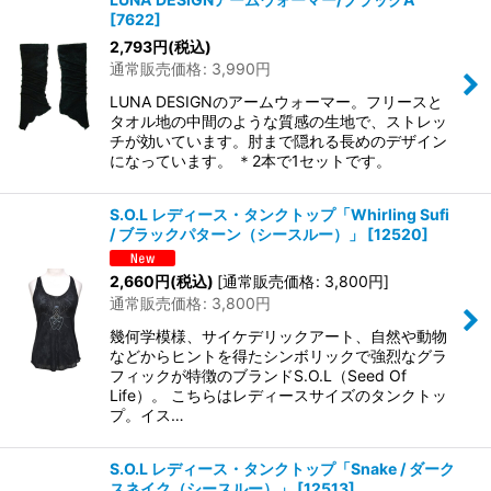
[
7622
]
2,793
円
(税込)
通常販売価格
:
3,990
円
LUNA DESIGNのアームウォーマー。フリースと
タオル地の中間のような質感の生地で、ストレッ
チが効いています。肘まで隠れる長めのデザイン
になっています。 ＊2本で1セットです。
S.O.L レディース・タンクトップ「Whirling Sufi
/ ブラックパターン（シースルー）」
[
12520
]
2,660
円
(税込)
[
通常販売価格
:
3,800
円
]
通常販売価格
:
3,800
円
幾何学模様、サイケデリックアート、自然や動物
などからヒントを得たシンボリックで強烈なグラ
フィックが特徴のブランドS.O.L（Seed Of
Life）。 こちらはレディースサイズのタンクトッ
プ。イス…
S.O.L レディース・タンクトップ「Snake / ダーク
スネイク（シースルー）」
[
12513
]