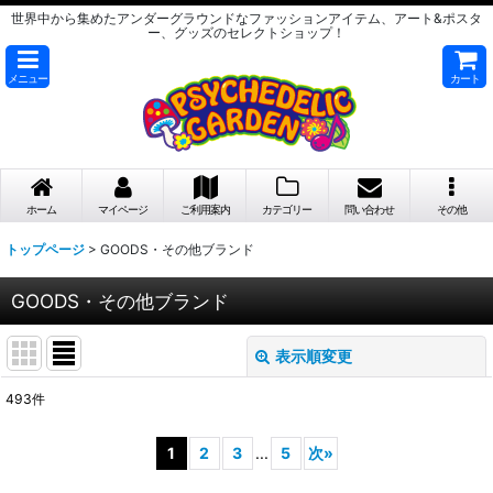
世界中から集めたアンダーグラウンドなファッションアイテム、アート&ポスタ
ー、グッズのセレクトショップ！
メニュー
カート
ホーム
マイページ
ご利用案内
カテゴリー
問い合わせ
その他
トップページ
>
GOODS・その他ブランド
GOODS・その他ブランド
表示順変更
閉じる
493
件
サブカテゴリ
:
1
2
3
...
5
次
»