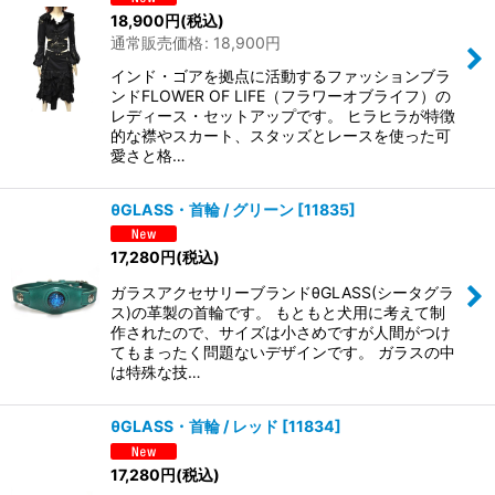
18,900
円
(税込)
通常販売価格
:
18,900
円
インド・ゴアを拠点に活動するファッションブラ
ンドFLOWER OF LIFE（フラワーオブライフ）の
レディース・セットアップです。 ヒラヒラが特徴
的な襟やスカート、スタッズとレースを使った可
愛さと格…
θGLASS・首輪 / グリーン
[
11835
]
17,280
円
(税込)
ガラスアクセサリーブランドθGLASS(シータグラ
ス)の革製の首輪です。 もともと犬用に考えて制
作されたので、サイズは小さめですが人間がつけ
てもまったく問題ないデザインです。 ガラスの中
は特殊な技…
θGLASS・首輪 / レッド
[
11834
]
17,280
円
(税込)