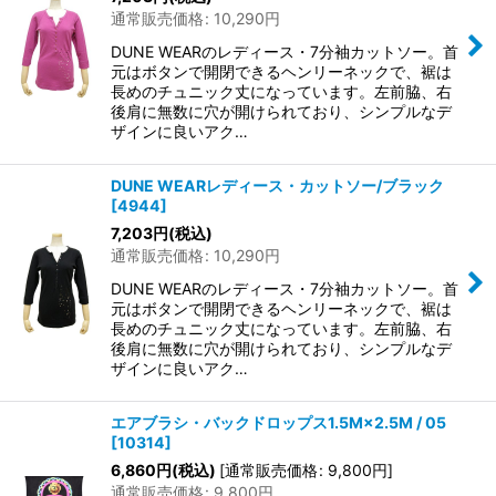
通常販売価格
:
10,290
円
DUNE WEARのレディース・7分袖カットソー。首
元はボタンで開閉できるヘンリーネックで、裾は
長めのチュニック丈になっています。左前脇、右
後肩に無数に穴が開けられており、シンプルなデ
ザインに良いアク…
DUNE WEARレディース・カットソー/ブラック
[
4944
]
7,203
円
(税込)
通常販売価格
:
10,290
円
DUNE WEARのレディース・7分袖カットソー。首
元はボタンで開閉できるヘンリーネックで、裾は
長めのチュニック丈になっています。左前脇、右
後肩に無数に穴が開けられており、シンプルなデ
ザインに良いアク…
エアブラシ・バックドロップス1.5M×2.5M / 05
[
10314
]
6,860
円
(税込)
[
通常販売価格
:
9,800
円
]
通常販売価格
:
9,800
円