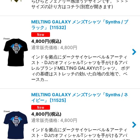
らひらとフェアリー感漂うデザインです。 ＞＞＞
サイズの計り方はコチラ(別窓が開きます)
MELTING GALAXY メンズTシャツ「Synths / ブ
ラック」
[
11532
]
4,800
円
(税込)
通常販売価格
:
4,800
円
インドを拠点にダークサイケレーベル＆アーティ
スト・DJのオフィシャルTシャツを手がけるアパ
レルブランドMELTING GALAXYのTシャツ。 ボデ
ィの基礎はストレッチの効いた白地の生地で、ベ
ースカ…
MELTING GALAXY メンズTシャツ「Synths / ネ
イビー」
[
11525
]
4,800
円
(税込)
通常販売価格
:
4,800
円
インドを拠点にダークサイケレーベル＆アーティ
スト・DJのオフィシャルTシャツを手がけるアパ