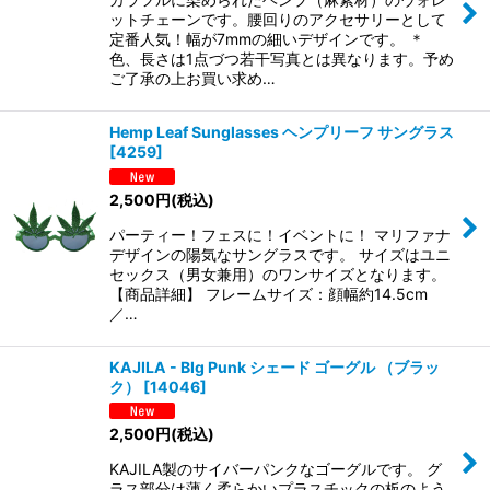
ットチェーンです。腰回りのアクセサリーとして
定番人気！幅が7mmの細いデザインです。 ＊
色、長さは1点づつ若干写真とは異なります。予め
ご了承の上お買い求め…
Hemp Leaf Sunglasses ヘンプリーフ サングラス
[
4259
]
2,500
円
(税込)
パーティー！フェスに！イベントに！ マリファナ
デザインの陽気なサングラスです。 サイズはユニ
セックス（男女兼用）のワンサイズとなります。
【商品詳細】 フレームサイズ：顔幅約14.5cm
／…
KAJILA - BIg Punk シェード ゴーグル （ブラッ
ク）
[
14046
]
2,500
円
(税込)
KAJILA製のサイバーパンクなゴーグルです。 グ
ラス部分は薄く柔らかいプラスチックの板のよう