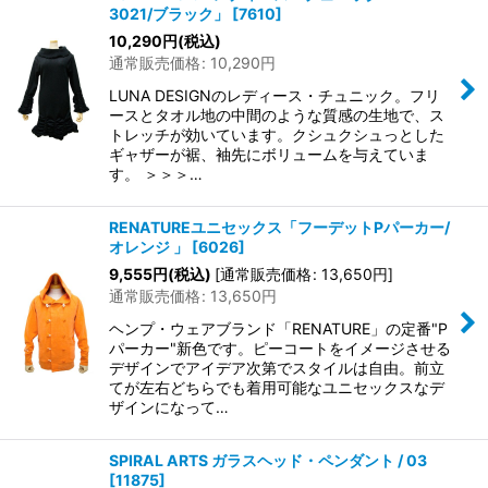
3021/ブラック」
[
7610
]
10,290
円
(税込)
通常販売価格
:
10,290
円
LUNA DESIGNのレディース・チュニック。フリ
ースとタオル地の中間のような質感の生地で、ス
トレッチが効いています。クシュクシュっとした
ギャザーが裾、袖先にボリュームを与えていま
す。 ＞＞＞…
RENATUREユニセックス「フーデットPパーカー/
オレンジ 」
[
6026
]
9,555
円
(税込)
[
通常販売価格
:
13,650
円
]
通常販売価格
:
13,650
円
ヘンプ・ウェアブランド「RENATURE」の定番"P
パーカー"新色です。ピーコートをイメージさせる
デザインでアイデア次第でスタイルは自由。前立
てが左右どちらでも着用可能なユニセックスなデ
ザインになって…
SPIRAL ARTS ガラスヘッド・ペンダント / 03
[
11875
]