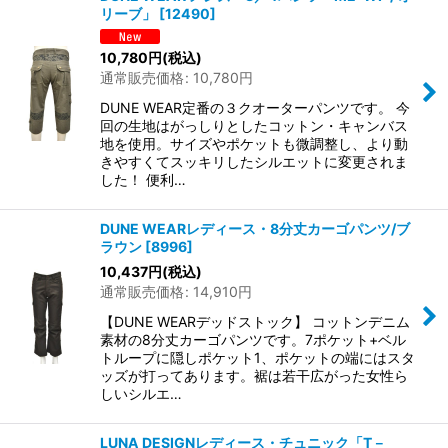
リーブ」
[
12490
]
10,780
円
(税込)
通常販売価格
:
10,780
円
DUNE WEAR定番の３クオーターパンツです。 今
回の生地はがっしりとしたコットン・キャンバス
地を使用。サイズやポケットも微調整し、より動
きやすくてスッキリしたシルエットに変更されま
した！ 便利…
DUNE WEARレディース・8分丈カーゴパンツ/ブ
ラウン
[
8996
]
10,437
円
(税込)
通常販売価格
:
14,910
円
【DUNE WEARデッドストック】 コットンデニム
素材の8分丈カーゴパンツです。7ポケット+ベル
トループに隠しポケット1、ポケットの端にはスタ
ッズが打ってあります。裾は若干広がった女性ら
しいシルエ…
LUNA DESIGNレディース・チュニック「T－