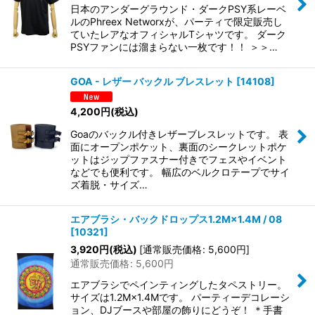
日本のアンダーグラウンド・ダークPSY系レーベ
ルのPhreex Networxが、パーティで限定販売し
ていたレアなオフィシャルTシャツです。 ダーク
PSYファンには溜まらない一枚です！！ ＞＞…
GOA - レザー バックル ブレスレット
[
14108
]
4,200
円
(税込)
Goaのバックル付きレザーブレスレットです。 表
面にオープンポケット、裏面のシークレットポケ
ットはジップファスナー付きでフェスやイベント
などでも便利です。 幅広のベルクロテープでサイ
ズ着脱・サイズ…
エアブラシ・バックドロップス1.2M×1.4M / 08
[
10321
]
3,920
円
(税込)
[
通常販売価格
:
5,600
円
]
通常販売価格
:
5,600
円
エアブラシでペインティングしたタペストリー。
サイズは1.2M×1.4Mです。 パーティーデコレーシ
ョン、DJブースや部屋の飾りにどうぞ！ ＊手書