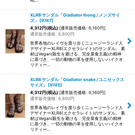
Ac…
XLR8 サンダル「Gladiator thong / メンズサイ
ズ」
[
9747
]
4,312
円
(税込)
[
通常販売価格
:
6,160
円
]
通常販売価格
:
8,800
円
世界各地のレイヴを渡り歩くニュージーランド人
デザイナーXLR8(エクセラレイト)のサンダル。 素
材はVegan(殺生を避ける、完全菜食主義)の精神
に基づき、一切の動物の革を使用しないハイクオ
リティー…
XLR8 サンダル「Gladiator snake / ユニセックス
サイズ」
[
9745
]
4,312
円
(税込)
[
通常販売価格
:
6,160
円
]
通常販売価格
:
8,800
円
世界各地のレイヴを渡り歩くニュージーランド人
デザイナーXLR8(エクセラレイト)のサンダル。 素
材はVegan(殺生を避ける、完全菜食主義)の精神
に基づき、一切の動物の革を使用しないハイクオ
リティー…