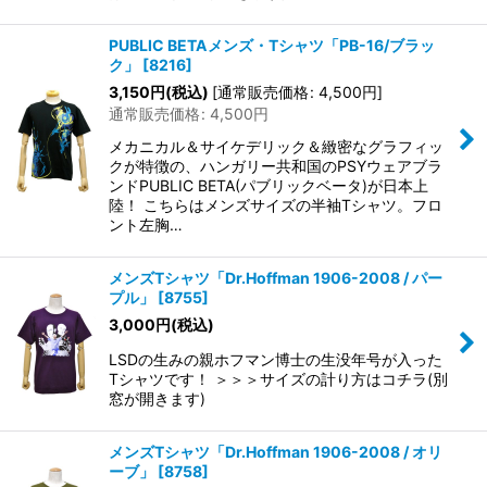
PUBLIC BETAメンズ・Tシャツ「PB-16/ブラッ
ク」
[
8216
]
3,150
円
(税込)
[
通常販売価格
:
4,500
円
]
通常販売価格
:
4,500
円
メカニカル＆サイケデリック＆緻密なグラフィッ
クが特徴の、ハンガリー共和国のPSYウェアブラ
ンドPUBLIC BETA(パブリックベータ)が日本上
陸！ こちらはメンズサイズの半袖Tシャツ。フロ
ント左胸…
メンズTシャツ「Dr.Hoffman 1906-2008 / パー
プル」
[
8755
]
3,000
円
(税込)
LSDの生みの親ホフマン博士の生没年号が入った
Tシャツです！ ＞＞＞サイズの計り方はコチラ(別
窓が開きます)
メンズTシャツ「Dr.Hoffman 1906-2008 / オリ
ーブ」
[
8758
]