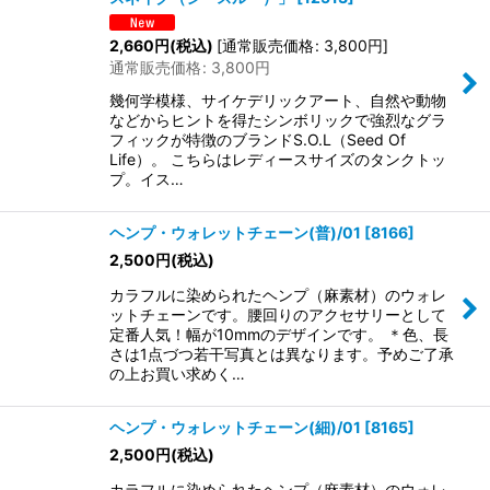
2,660
円
(税込)
[
通常販売価格
:
3,800
円
]
通常販売価格
:
3,800
円
幾何学模様、サイケデリックアート、自然や動物
などからヒントを得たシンボリックで強烈なグラ
フィックが特徴のブランドS.O.L（Seed Of
Life）。 こちらはレディースサイズのタンクトッ
プ。イス…
ヘンプ・ウォレットチェーン(普)/01
[
8166
]
2,500
円
(税込)
カラフルに染められたヘンプ（麻素材）のウォレ
ットチェーンです。腰回りのアクセサリーとして
定番人気！幅が10mmのデザインです。 ＊色、長
さは1点づつ若干写真とは異なります。予めご了承
の上お買い求めく…
ヘンプ・ウォレットチェーン(細)/01
[
8165
]
2,500
円
(税込)
カラフルに染められたヘンプ（麻素材）のウォレ