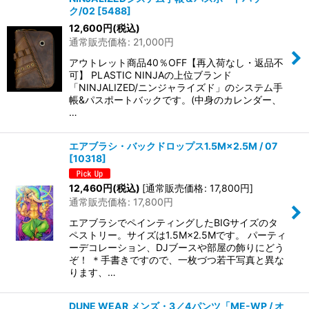
ク/02
[
5488
]
12,600
円
(税込)
通常販売価格
:
21,000
円
アウトレット商品40％OFF【再入荷なし・返品不
可】 PLASTIC NINJAの上位ブランド
「NINJALIZED/ニンジャライズド」のシステム手
帳&パスポートバックです。(中身のカレンダー、
…
エアブラシ・バックドロップス1.5M×2.5M / 07
[
10318
]
12,460
円
(税込)
[
通常販売価格
:
17,800
円
]
通常販売価格
:
17,800
円
エアブラシでペインティングしたBIGサイズのタ
ペストリー。サイズは1.5M×2.5Mです。 パーティ
ーデコレーション、DJブースや部屋の飾りにどう
ぞ！ ＊手書きですので、一枚づつ若干写真と異な
ります、…
DUNE WEAR メンズ・3／4パンツ「ME-WP / オ