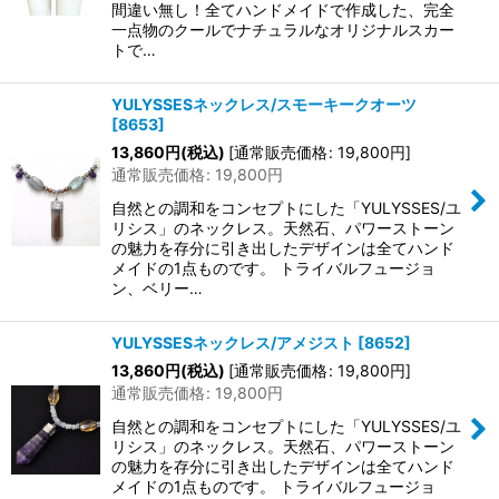
間違い無し！全てハンドメイドで作成した、完全
一点物のクールでナチュラルなオリジナルスカー
トで…
YULYSSESネックレス/スモーキークオーツ
[
8653
]
13,860
円
(税込)
[
通常販売価格
:
19,800
円
]
通常販売価格
:
19,800
円
自然との調和をコンセプトにした「YULYSSES/ユ
リシス」のネックレス。天然石、パワーストーン
の魅力を存分に引き出したデザインは全てハンド
メイドの1点ものです。 トライバルフュージョ
ン、ベリー…
YULYSSESネックレス/アメジスト
[
8652
]
13,860
円
(税込)
[
通常販売価格
:
19,800
円
]
通常販売価格
:
19,800
円
自然との調和をコンセプトにした「YULYSSES/ユ
リシス」のネックレス。天然石、パワーストーン
の魅力を存分に引き出したデザインは全てハンド
メイドの1点ものです。 トライバルフュージョ