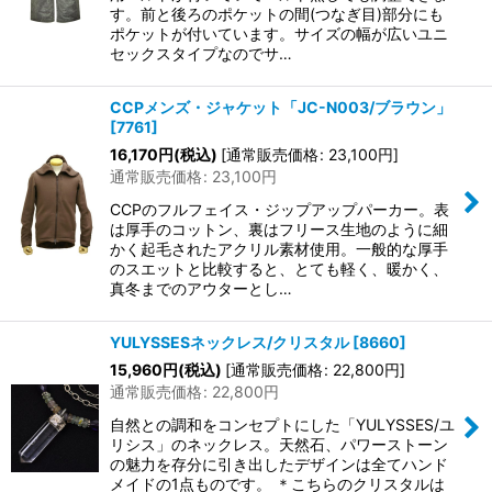
す。前と後ろのポケットの間(つなぎ目)部分にも
ポケットが付いています。サイズの幅が広いユニ
セックスタイプなのでサ…
CCPメンズ・ジャケット「JC-N003/ブラウン」
[
7761
]
16,170
円
(税込)
[
通常販売価格
:
23,100
円
]
通常販売価格
:
23,100
円
CCPのフルフェイス・ジップアップパーカー。表
は厚手のコットン、裏はフリース生地のように細
かく起毛されたアクリル素材使用。一般的な厚手
のスエットと比較すると、とても軽く、暖かく、
真冬までのアウターとし…
YULYSSESネックレス/クリスタル
[
8660
]
15,960
円
(税込)
[
通常販売価格
:
22,800
円
]
通常販売価格
:
22,800
円
自然との調和をコンセプトにした「YULYSSES/ユ
リシス」のネックレス。天然石、パワーストーン
の魅力を存分に引き出したデザインは全てハンド
メイドの1点ものです。 ＊こちらのクリスタルは