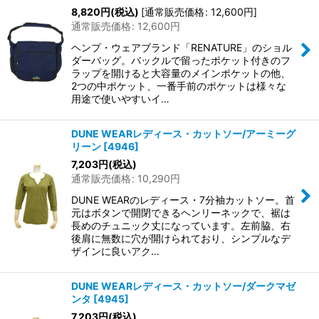
8,820
円
(税込)
[
通常販売価格
:
12,600
円
]
通常販売価格
:
12,600
円
ヘンプ・ウェアブランド「RENATURE」のショル
ダーバッグ。バックルで留ったポケット付きのフ
ラップを開けると大容量のメインポケットの他、
2つの中ポケット、一番手前のポケットは様々な
用途で使いやすいイ…
DUNE WEARレディース・カットソー/アーミーグ
リーン
[
4946
]
7,203
円
(税込)
通常販売価格
:
10,290
円
DUNE WEARのレディース・7分袖カットソー。首
元はボタンで開閉できるヘンリーネックで、裾は
長めのチュニック丈になっています。左前脇、右
後肩に無数に穴が開けられており、シンプルなデ
ザインに良いアク…
DUNE WEARレディース・カットソー/ダークマゼ
ンタ
[
4945
]
7,203
円
(税込)