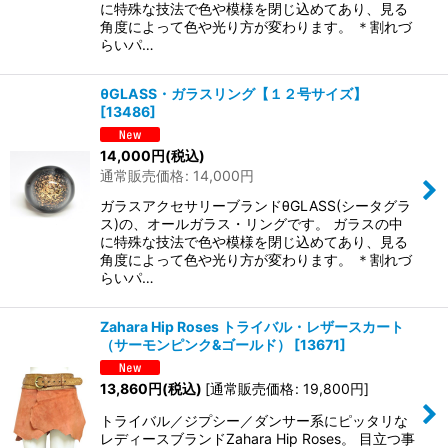
に特殊な技法で色や模様を閉じ込めてあり、見る
角度によって色や光り方が変わります。 ＊割れづ
らいパ…
θGLASS・ガラスリング【１２号サイズ】
[
13486
]
14,000
円
(税込)
通常販売価格
:
14,000
円
ガラスアクセサリーブランドθGLASS(シータグラ
ス)の、オールガラス・リングです。 ガラスの中
に特殊な技法で色や模様を閉じ込めてあり、見る
角度によって色や光り方が変わります。 ＊割れづ
らいパ…
Zahara Hip Roses トライバル・レザースカート
（サーモンピンク&ゴールド）
[
13671
]
13,860
円
(税込)
[
通常販売価格
:
19,800
円
]
トライバル／ジプシー／ダンサー系にピッタリな
レディースブランドZahara Hip Roses。 目立つ事