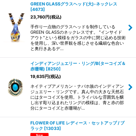
表示数
:
GREEN GLASSグラスヘッド(大)-ネックレス
[
4673
]
23,760
円
(税込)
在庫あり
手作り一点物のグラスヘッドを制作している
並び順
:
GREEN GLASSのネックレスです。 "インサイド
アウト"という模様をガラスの中に閉じ込める技術
を使用し、深い世界観を感じさせる繊細な色合い
絞り込む
と奥行きあるデ…
インディアンジュエリー・リング/B(ターコイズ＆
赤珊瑚)
[
8250
]
19,635
円
(税込)
ネイティブアメリカン・ナバホ族のインディアン
ジュエリー・リングです。真ん中の大きな天然石
にはターコイズを使用。トライバルな雰囲気を醸
し出す彫り込まれたリングの模様は、青と赤の部
分にターコイズと赤珊瑚が…
FLOWER OF LIFE レディース・セットアップ / ブ
ラック
[
13033
]