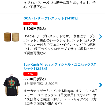
きですので、一枚づつ若干写真と異なります、予
めご了承下さ…
GOA - レザー ブレスレット
[
14109
]
3,800
円
(税込)
Goaのレザーブレスレットです。 表面にオープン
ポケット、裏面のシークレットポケットはジップ
ファスナー付きでフェスやイベントなどでも便利
です。 幅広のベルクロテープでサイズ着脱・サイ
ズ調整可能なの…
Sub Kuch Milega オフィシャル・ユニセックスT
シャツ
[
12484
]
3,200
円
(税込)
通常販売価格
:
3,200
円
オーガナイザーSub Kuch MilegaのオフィシャルT
シャツ。 ユニセックス（男女兼用）ですので、サ
イズは良くご確認下さい。 ＞＞＞サイズの計り方
はコチラ(別窓が開きます)