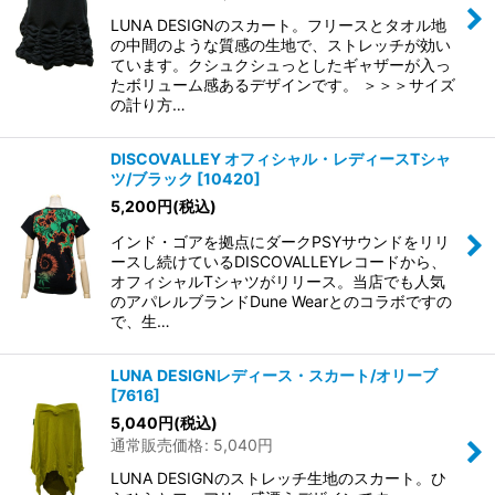
LUNA DESIGNのスカート。フリースとタオル地
の中間のような質感の生地で、ストレッチが効い
ています。クシュクシュっとしたギャザーが入っ
たボリューム感あるデザインです。 ＞＞＞サイズ
の計り方…
DISCOVALLEY オフィシャル・レディースTシャ
ツ/ブラック
[
10420
]
5,200
円
(税込)
インド・ゴアを拠点にダークPSYサウンドをリリ
ースし続けているDISCOVALLEYレコードから、
オフィシャルTシャツがリリース。当店でも人気
のアパレルブランドDune Wearとのコラボですの
で、生…
LUNA DESIGNレディース・スカート/オリーブ
[
7616
]
5,040
円
(税込)
通常販売価格
:
5,040
円
LUNA DESIGNのストレッチ生地のスカート。ひ