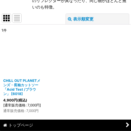
のリフレクターが異なったり、同じ物がほとんど無
いのも特徴。
表示順変更
閉じる
1
件
表示数
:
在庫あり
並び順
:
絞り込む
CHILL OUT PLANETメ
ンズ・長袖カットソー
「Acid Test /ブラウ
ン」
[
6018
]
4,900
円
(税込)
[
通常販売価格
:
7,000
円
]
通常販売価格
:
7,000
円
トップページ