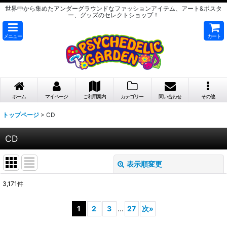
世界中から集めたアンダーグラウンドなファッションアイテム、アート&ポスタ
ー、グッズのセレクトショップ！
メニュー
カート
ホーム
マイページ
ご利用案内
カテゴリー
問い合わせ
その他
トップページ
>
CD
CD
表示順変更
閉じる
3,171
件
サブカテゴリ
:
1
2
3
...
27
次
»
表示数
: