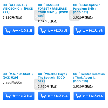
CD「AETERNAL /
CD「 BAMBOO
CD「Cubic Spline /
VISIOSONIC 」
[
PSCD
FOREST / RRELEASE
Paradigm Shift」
222
]
YOUR MIND 」
[
PSCD
[
DCD 531
]
180
]
2,520
円
(税込)
2,520
円
(税込)
2,520
円
(税込)
CD「V.A. / On Start!」
CD「Whicked Hayo /
CD「Twisted Reaction
[
DCD 529
]
The Sequel」
[
DCD
/ Think About It」
522
]
[
DCD 510
]
2,520
円
(税込)
2,520
円
(税込)
2,520
円
(税込)