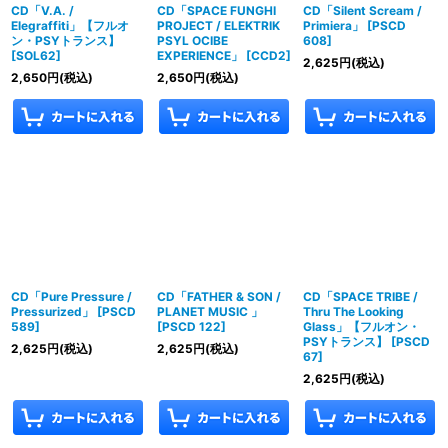
CD「V.A. /
CD「SPACE FUNGHI
CD「Silent Scream /
Elegraffiti」【フルオ
PROJECT / ELEKTRIK
Primiera」
[
PSCD
ン・PSYトランス】
PSYL OCIBE
608
]
[
SOL62
]
EXPERIENCE」
[
CCD2
]
2,625
円
(税込)
2,650
円
(税込)
2,650
円
(税込)
CD「Pure Pressure /
CD「FATHER & SON /
CD「SPACE TRIBE /
Pressurized」
[
PSCD
PLANET MUSIC 」
Thru The Looking
589
]
[
PSCD 122
]
Glass」【フルオン・
PSYトランス】
[
PSCD
2,625
円
(税込)
2,625
円
(税込)
67
]
2,625
円
(税込)