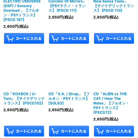
ELECTRIC UNIVERSE
Corridor Of Mirrors」
New Sensa Tions」
(ESP) / Sensory
【PSYテクノ・トラン
【サイケデリックトラン
Overload 」【フルオ
ス】
[
PSCD 111
]
ス】
[
PSCD 110
]
ン・PSYトランス】
2,650
円
(税込)
2,650
円
(税込)
[
PSCD 187
]
2,650
円
(税込)
CD「KOXBOX / U-
CD「V.A. / iDrop」【フ
CD「ALIEN vs THE
Turn」【サイケデリック
ルオン・PSYトランス】
CAT / Hear The
トランス】
[
PSCD102
]
[
SOL83
]
Noise」【フルオン・
PSYトランス】
2,650
円
(税込)
2,650
円
(税込)
[
PSCD72
]
2,650
円
(税込)