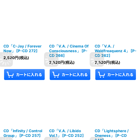
CD「C-Jay / Forever
CD「V.A. / Cinema Of
CD「V.A. /
Now」
[
P-CD 272
]
Consciousness」
[
P-
Waldfreaquenz 4」
[
P-
CD 266
]
CD 262
]
2,520
円
(税込)
2,520
円
(税込)
2,520
円
(税込)
CD「Infinity / Control
CD「V.A. / Libido
CD「Lightsphere /
Group」
[
P-CD 257
]
Vol.1」
[
P-CD 252
]
Oneness」
[
P-CD