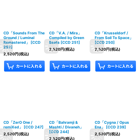
CD「Sounds From The
CD「V.A. / Mira」
CD「Krusseldorf /
Ground / Luminal
Compiled by Green
From Soil To Space」
Remastered」
[
CCD
Beats
[
CCD 251
]
[
CCD 250
]
252
]
2,520
円
(税込)
2,520
円
(税込)
2,520
円
(税込)
CD「ZerO One /
CD「Bahramji &
CD「Cygna / Opus
remiXed」
[
CCD 247
]
Mashti / Divaneh」
Ena」
[
CCD 239
]
[
CCD 244
]
2,520
円
(税込)
2,520
円
(税込)
2,520
円
(税込)