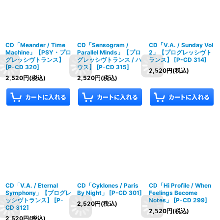
CD「Meander / Time
CD「Sensogram /
CD「V.A. / Sunday Vol
Machine」【PSY・プロ
Parallel Minds」【プロ
2」【プログレッシヴト
グレッシヴトランス】
グレッシヴトランス / ハ
ランス】
[
P-CD 314
]
[
P-CD 320
]
ウス】
[
P-CD 315
]
2,520
円
(税込)
2,520
円
(税込)
2,520
円
(税込)
CD「V.A. / Eternal
CD「Cyklones / Paris
CD「Hi Profile / When
Symphony」【プログレ
By Night」
[
P-CD 301
]
Feelings Become
ッシヴトランス】
[
P-
Notes」
[
P-CD 299
]
2,520
円
(税込)
CD 312
]
2,520
円
(税込)
2,520
円
(税込)