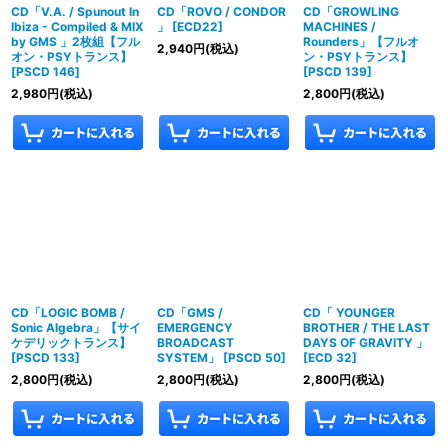
CD「V.A. / Spunout In
CD「ROVO / CONDOR
CD「GROWLING
Ibiza - Compiled & MIX
」
[
ECD22
]
MACHINES /
by GMS 」2枚組【フル
Rounders」【フルオ
2,940
円
(税込)
オン・PSYトランス】
ン・PSYトランス】
[
PSCD 146
]
[
PSCD 139
]
2,980
円
(税込)
2,800
円
(税込)
CD「LOGIC BOMB /
CD「GMS /
CD「 YOUNGER
Sonic Algebra」【サイ
EMERGENCY
BROTHER / THE LAST
ケデリックトランス】
BROADCAST
DAYS OF GRAVITY 」
[
PSCD 133
]
SYSTEM」
[
PSCD 50
]
[
ECD 32
]
2,800
円
(税込)
2,800
円
(税込)
2,800
円
(税込)