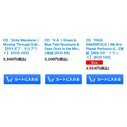
在庫あり
並び順
:
絞り込む
CD「Echo Wanderer /
CD「V.A. / Green &
CD「PAUL
Moving Through Dub」
Blue Tobi Neumann &
OAKENFOLD / We Are
【PSYダブ・チルアウ
Onur Ozer in the Mix」
Planet Perfecto 4」2枚
ト】
[
CCD 295
]
2枚組
[
ECD 69
]
組【MIX CD・トラン
ス】
[
ECD 143
]
3,500
円
(税込)
3,200
円
(税込)
3,024
円
(税込)