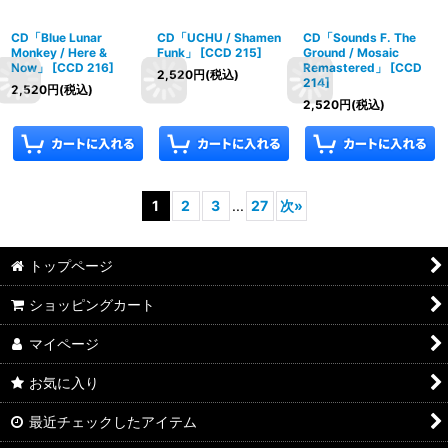
CD「Blue Lunar
CD「UCHU / Shamen
CD「Sounds F. The
Monkey / Here &
Funk」
[
CCD 215
]
Ground / Mosaic
Now」
[
CCD 216
]
Remastered」
[
CCD
2,520
円
(税込)
214
]
2,520
円
(税込)
2,520
円
(税込)
1
2
3
...
27
次
»
トップページ
ショッピングカート
マイページ
お気に入り
最近チェックしたアイテム