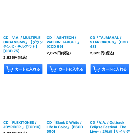
CD「V.A. / MULTIPLE
CD「 ASHTECH /
CD「TAJMAHAL /
ORGANISMS」【ダウン
WALKIN' TARGET 」
STAR CIRCUS」
[
CCD
テンポ・チルアウト】
[
CCD 59
]
48
]
[
CCD 75
]
2,625
円
(税込)
2,625
円
(税込)
2,625
円
(税込)
CD「FLEXITONES /
CD「Black & White /
CD「V.A. / Outback
JOYRIDER 」
[
ECD16
]
Life In Color」
[
PSCD
Eclipse Festival -The
590
]
Live-」2枚組【サイケデ