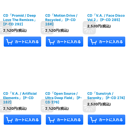
CD「Promid / Deep
CD「Motion Drive /
CD「V.A. / Face Disco
Love The Remixes」
Recycled」
[
P-CD
Vol.2」
[
P-CD 285
]
[
P-CD 292
]
286
]
2,520
円
(税込)
2,520
円
(税込)
2,520
円
(税込)
CD「V.A. / Artificial
CD「Open Source /
CD「Sunstryk /
Elements」
[
P-CD
Ultra Deep Field」
[
P-
Serenity」
[
P-CD 274
]
282
]
CD 276
]
2,520
円
(税込)
2,520
円
(税込)
2,520
円
(税込)