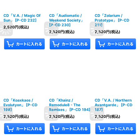
CD「V.A. / Magic Of
CD「Audiomatic /
CD「Zolarium /
Sun」
[
P-CD 232
]
Weekend Society」
Prototype」
[
P-CD
[
P-CD 230
]
211
]
2,520
円
(税込)
2,520
円
(税込)
2,520
円
(税込)
CD「Koaxkaos /
CD「Khainz /
CD「V.A. / Northern
Evolutyon」
[
P-CD
Remodule8 - The
Avantgarde」
[
P-CD
198
]
Remixes」
[
P-CD 194
]
187
]
2,520
円
(税込)
2,520
円
(税込)
2,520
円
(税込)