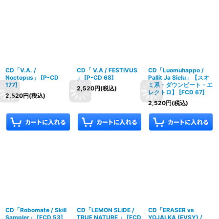
CD「V.A. /
CD「 V.A / FESTIVUS
CD「Luomuhappo /
Noctopus」
[
P-CD
」
[
P-CD 68
]
Pallit Ja Sielu」【スオ
177
]
ミ系・ダウンビート・エ
2,520
円
(税込)
レクトロ】
[
FCD 67
]
2,520
円
(税込)
2,520
円
(税込)
CD「Robomate / Skill
CD「LEMON SLIDE /
CD「ERASER vs
Sampler」
[
FCD 53
]
TRUE NATURE 」
[
FCD
YOJALKA (EVSY) /