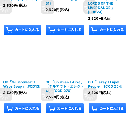
31
]
LORDS OF THE
2,520
円
(税込)
LIVERDANCE 」
2,520
円
(税込)
[
FCD24
]
2,520
円
(税込)
CD「Squaremeat /
CD「Shulman / Alive」
CD「Lakay / Enjoy
Wave Soup」
[
FCD13
]
【チルアウト・エレクト
People」
[
CCD 254
]
ロ】
[
CCD 270
]
2,520
円
(税込)
2,520
円
(税込)
2,520
円
(税込)