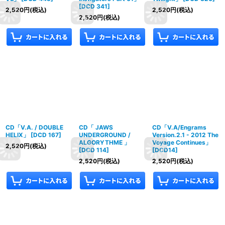
[
DCD 341
]
2,520
円
(税込)
2,520
円
(税込)
2,520
円
(税込)
CD「V.A. / DOUBLE
CD「 JAWS
CD「V.A/Engrams
HELIX」
[
DCD 167
]
UNDERGROUND /
Version.2.1 - 2012 The
ALGORYTHME 」
Voyage Continues」
2,520
円
(税込)
[
DCD 114
]
[
DCD14
]
2,520
円
(税込)
2,520
円
(税込)