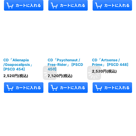
CD「Alienapia
CD「Psychonaut /
CD「Artsense /
/Goapocalipsis」
Free-Rider」
[
PSCD
Prime」
[
PSCD 448
]
[
PSCD 454
]
450
]
2,520
円
(税込)
2,520
円
(税込)
2,520
円
(税込)