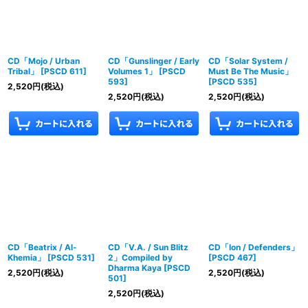
CD「Mojo / Urban
CD「Gunslinger / Early
CD「Solar System /
Tribal」
[
PSCD 611
]
Volumes 1」
[
PSCD
Must Be The Music」
593
]
[
PSCD 535
]
2,520
円
(税込)
2,520
円
(税込)
2,520
円
(税込)
CD「Beatrix / Al-
CD「V.A. / Sun Blitz
CD「Ion / Defenders」
Khemia」
[
PSCD 531
]
2」Compiled by
[
PSCD 467
]
Dharma Kaya
[
PSCD
2,520
円
(税込)
2,520
円
(税込)
501
]
2,520
円
(税込)