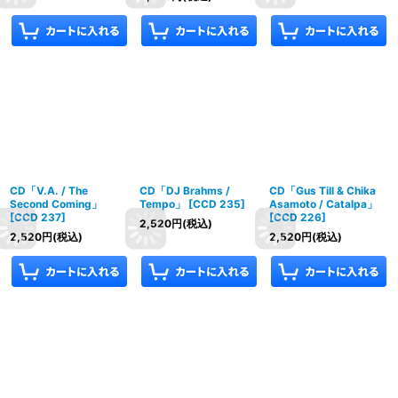
CD「V.A. / The
CD「DJ Brahms /
CD「Gus Till & Chika
Second Coming」
Tempo」
[
CCD 235
]
Asamoto / Catalpa」
[
CCD 237
]
[
CCD 226
]
2,520
円
(税込)
2,520
円
(税込)
2,520
円
(税込)