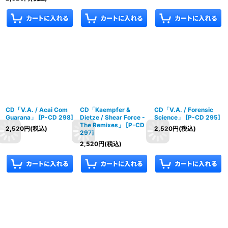
CD「V.A. / Acai Com
CD「Kaempfer &
CD「V.A. / Forensic
Guarana」
[
P-CD 298
]
Dietze / Shear Force -
Science」
[
P-CD 295
]
The Remixes」
[
P-CD
2,520
円
(税込)
2,520
円
(税込)
297
]
2,520
円
(税込)