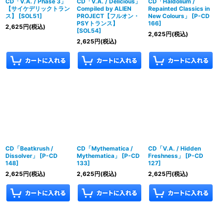
CD「V.A. / Phase 3」
CD「V.A. / Delicious」
CD「Haldolium /
【サイケデリックトラン
Compiled by ALIEN
Repainted Classics in
ス】
[
SOL51
]
PROJECT【フルオン・
New Colours」
[
P-CD
PSYトランス】
166
]
2,625
円
(税込)
[
SOL54
]
2,625
円
(税込)
2,625
円
(税込)
CD「Beatkrush /
CD「Mythematica /
CD「V.A. / Hidden
Dissolver」
[
P-CD
Mythematica」
[
P-CD
Freshness」
[
P-CD
148
]
133
]
127
]
2,625
円
(税込)
2,625
円
(税込)
2,625
円
(税込)