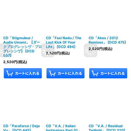
CD「Stigmuleur /
CD「Faxi Nadu / The
CD「Akes / 2012
Audio Umami」【ダー
Last Kick Of Your
Remixes」
[
DCD 475
]
クプログレッシヴ・プロ
Life」
[
DCD 494
]
2,520
円
(税込)
グレッシヴ】
[
DCD
2,520
円
(税込)
507
]
2,520
円
(税込)
CD「Paraforce / Deja
CD「V.A. / Italian
CD「V.A. / Residual
Vu」
[
DCD 445
]
Instigators Part 01」
Twilight」
[
DCD 320
]