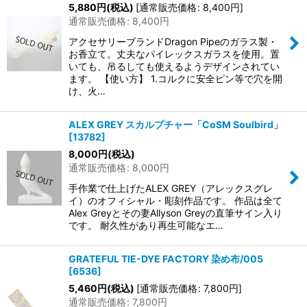
5,880
円
(税込)
[
通常販売価格
:
8,400
円
]
通常販売価格
:
8,400
円
アクセサリーブランドDragon Pipeのガラス製・
お香立て。丈夫なパイレックスガラスを使用。置
いても、吊るしても使えるようデザインされてい
ます。 【使い方】 1.コルクに安全ピン等で穴を開
け、火…
ALEX GREY スカルプチャー「CoSM Soulbird」
[
13782
]
8,000
円
(税込)
通常販売価格
:
8,000
円
手作業で仕上げたALEX GREY（アレックスグレ
イ）のオフィシャル・彫刻作品です。 作品は全て
Alex Greyとその妻Allyson Greyの直筆サイン入り
です。 耐久性があり再生可能なエ…
GRATEFUL TIE-DYE FACTORY 染め布/005
[
6536
]
5,460
円
(税込)
[
通常販売価格
:
7,800
円
]
通常販売価格
:
7,800
円