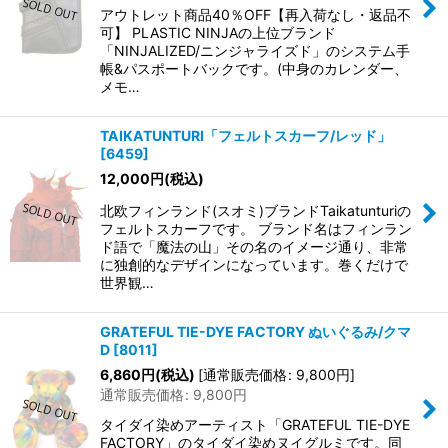
アウトレット商品40％OFF【再入荷なし・返品不
可】 PLASTIC NINJAの上位ブランド
「NINJALIZED/ニンジャライズド」のシステム手
帳&パスポートバックです。(中身のカレンダー、
メモ…
TAIKATUNTURI「フェルトスカーフ/レッド」
[
6459
]
12,000
円
(税込)
北欧フィンランド(スオミ)ブランドTaikatunturiの
フェルトスカーフです。 ブランド名はフィンラン
ド語で「魔法の山」その名のイメージ通り、非常
に独創的なデザインになっています。巻くだけで
世界観…
GRATEFUL TIE-DYE FACTORY ぬいぐるみ/クマ
D
[
8011
]
6,860
円
(税込)
[
通常販売価格
:
9,800
円
]
通常販売価格
:
9,800
円
タイダイ染めアーティスト「GRATEFUL TIE-DYE
FACTORY」のタイダイ染めヌイグルミです。同