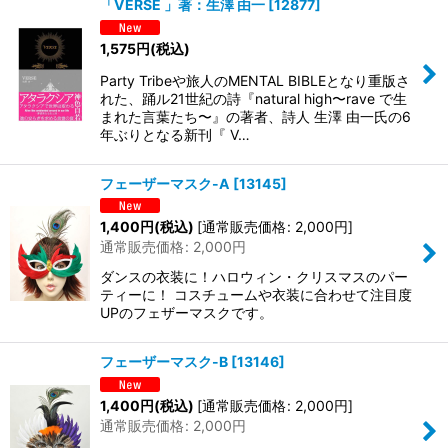
「VERSE 」著：生澤 由一
[
12877
]
1,575
円
(税込)
Party Tribeや旅人のMENTAL BIBLEとなり重版さ
れた、踊ル21世紀の詩『natural high〜rave で生
まれた言葉たち〜』の著者、詩人 生澤 由一氏の6
年ぶりとなる新刊『 V…
フェーザーマスク-A
[
13145
]
1,400
円
(税込)
[
通常販売価格
:
2,000
円
]
通常販売価格
:
2,000
円
ダンスの衣装に！ハロウィン・クリスマスのパー
ティーに！ コスチュームや衣装に合わせて注目度
UPのフェザーマスクです。
フェーザーマスク-B
[
13146
]
1,400
円
(税込)
[
通常販売価格
:
2,000
円
]
通常販売価格
:
2,000
円