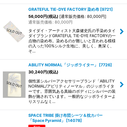
GRATEFUL TIE-DYE FACTORY 染め布
[
9721
]
56,000
円
(税込)
[
通常販売価格
:
80,000
円
]
通常販売価格
:
80,000
円
タイダイ・アーティスト大森健史氏の手染めタイ
ダイブランドGRATEFUL TIE-DYE FACTORYの一
点物の染め布。染めるのが難しいと言われる模様
の入った100%シルク生地に、美しく、奥深く、
そ…
ABILITY NORMAL「ジッポライター」
[
7726
]
30,240
円
(税込)
個性派シルバーアクセサリーブランド「ABILITY
NORMAL/アビリティノーマル」のジッポライタ
ーです。雰囲気ある真鍮のボディにシルバーの装
飾が施されています。一般的なジッポライターよ
りスリムなミ…
SPACE TRIBE 掛け布団シーツ＆枕カバー
「Space Pyramid」
[
14078
]