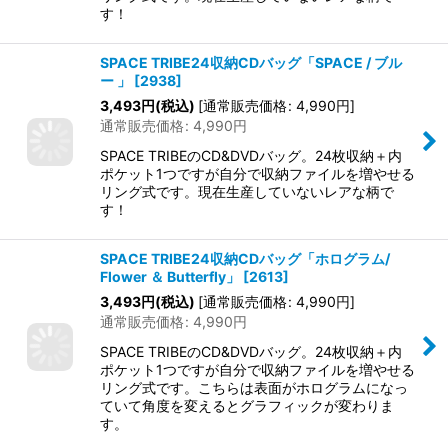
す！
SPACE TRIBE24収納CDバッグ「SPACE / ブル
ー 」
[
2938
]
3,493
円
(税込)
[
通常販売価格
:
4,990
円
]
通常販売価格
:
4,990
円
SPACE TRIBEのCD&DVDバッグ。24枚収納＋内
ポケット1つですが自分で収納ファイルを増やせる
リング式です。現在生産していないレアな柄で
す！
SPACE TRIBE24収納CDバッグ「ホログラム/
Flower ＆ Butterfly」
[
2613
]
3,493
円
(税込)
[
通常販売価格
:
4,990
円
]
通常販売価格
:
4,990
円
SPACE TRIBEのCD&DVDバッグ。24枚収納＋内
ポケット1つですが自分で収納ファイルを増やせる
リング式です。こちらは表面がホログラムになっ
ていて角度を変えるとグラフィックが変わりま
す。