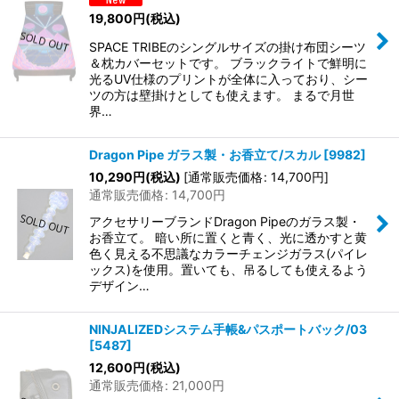
19,800
円
(税込)
SPACE TRIBEのシングルサイズの掛け布団シーツ
＆枕カバーセットです。 ブラックライトで鮮明に
光るUV仕様のプリントが全体に入っており、シー
ツの方は壁掛けとしても使えます。 まるで月世
界…
Dragon Pipe ガラス製・お香立て/スカル
[
9982
]
10,290
円
(税込)
[
通常販売価格
:
14,700
円
]
通常販売価格
:
14,700
円
アクセサリーブランドDragon Pipeのガラス製・
お香立て。 暗い所に置くと青く、光に透かすと黄
色く見える不思議なカラーチェンジガラス(パイレ
ックス)を使用。置いても、吊るしても使えるよう
デザイン…
NINJALIZEDシステム手帳&パスポートバック/03
[
5487
]
12,600
円
(税込)
通常販売価格
:
21,000
円