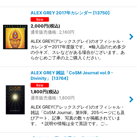
ALEX GREY 2017年カレンダー
[
13750
]
2,000
円
(税込)
通常販売価格
:
2,160
円
ALEX GREY(アレックスグレイ)のオフィシャル・
カレンダー2017年度版です。 ※輸入品のため多少
の小キズ、スレなどがある場合がございます。あ
らかじめご了承の上ご購入ください。
ALEX GREY 雑誌「CoSM Journal vol.9 -
Divinity」
[
13764
]
1,800
円
(税込)
通常販売価格
:
1,800
円
ALEX GREY(アレックスグレイ)のオフィシャル・
雑誌「CoSM Journal」第9弾。205ページにも及
びアート、記事、写真の数々が掲載されていま
す。 ＊説明や情報は全て英語です。ご…