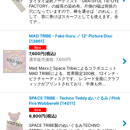
タイダイ染めアーティスト「GRATEFUL TIE-DYE
FACTORY」の縦長の染め布。片側の端は筒状の
穴になっていますので、棒を通せば「のれん」と
して、首に巻けばスカーフとしても使えます。全
てデ…
MAD TRIBE - Fake Guru ／ 12" Picture Disc
[
13861
]
7,600
円
(税込)
通常販売価格
:
7,600
円
Mad MaxxとSpace Tribeによるコラボユニット
MAD TRIBEによる、世界限定300枚、12インチ・
ピクチャーディスクです。 レコード全面にグラフ
ィックがプリントされており、中身も外…
SPACE TRIBE - Techno Teddy ぬいぐるみ / Pink
Fire Wobberelli
[
14011
]
6,800
円
(税込)
SPACE TRIBE製のぬいぐるみTECHNO