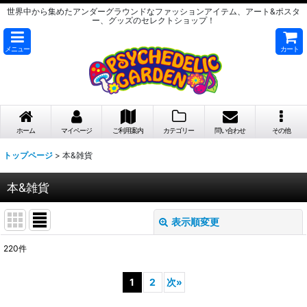
世界中から集めたアンダーグラウンドなファッションアイテム、アート&ポスタ
ー、グッズのセレクトショップ！
メニュー
カート
ホーム
マイページ
ご利用案内
カテゴリー
問い合わせ
その他
トップページ
>
本&雑貨
本&雑貨
表示順変更
閉じる
220
件
表示数
:
1
2
次
»
在庫あり