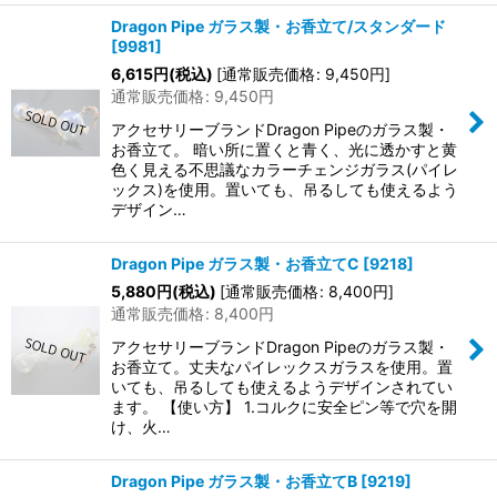
Dragon Pipe ガラス製・お香立て/スタンダード
[
9981
]
6,615
円
(税込)
[
通常販売価格
:
9,450
円
]
通常販売価格
:
9,450
円
アクセサリーブランドDragon Pipeのガラス製・
お香立て。 暗い所に置くと青く、光に透かすと黄
色く見える不思議なカラーチェンジガラス(パイレ
ックス)を使用。置いても、吊るしても使えるよう
デザイン…
Dragon Pipe ガラス製・お香立てC
[
9218
]
5,880
円
(税込)
[
通常販売価格
:
8,400
円
]
通常販売価格
:
8,400
円
アクセサリーブランドDragon Pipeのガラス製・
お香立て。丈夫なパイレックスガラスを使用。置
いても、吊るしても使えるようデザインされてい
ます。 【使い方】 1.コルクに安全ピン等で穴を開
け、火…
Dragon Pipe ガラス製・お香立てB
[
9219
]