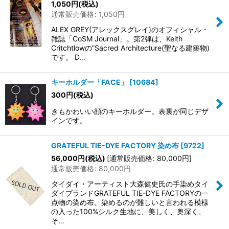
1,050
円
(税込)
通常販売価格
:
1,050
円
ALEX GREY(アレックスグレイ)のオフィシャル・
雑誌「CoSM Journal」。第2弾は、Keith
Critchtlowの”Sacred Architecture(聖なる建築物)
です。 D…
キーホルダー「FACE」
[
10684
]
300
円
(税込)
きもかわいい顔のキーホルダー。表裏が同じデザ
インです。
GRATEFUL TIE-DYE FACTORY 染め布
[
9722
]
56,000
円
(税込)
[
通常販売価格
:
80,000
円
]
通常販売価格
:
80,000
円
タイダイ・アーティスト大森健史氏の手染めタイ
ダイブランドGRATEFUL TIE-DYE FACTORYの一
点物の染め布。染めるのが難しいと言われる模様
の入った100%シルク生地に、美しく、奥深く、
そ…