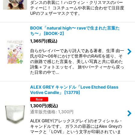
ダンスの衣装に！ハロウィン・クリスマスのパー
ティーに！ コスチュームや衣装に合わせて注目度
UPのフェザーマスクです。
BOOK「natural high〜 raveで生まれた言葉た
ち〜」
[
BOOK-2
]
1,365
円
(税込)
自らがレイバーであり詩人である著者、生澤 由一
氏が02〜06年にかけて世界中のRAVEを巡り、そ
の旅路で感じた言葉を、美しい写真と共に収めた
詩集＋フォトエッセイ。 旅やパーティーから戻っ
た日常の中で…
ALEX GREY キャンドル「Love Etched Glass
Votive Candle」
[
13779
]
1,300
円
(税込)
通常販売価格
:
1,300
円
ALEX GREY(アレックスグレイ)のオフィシャル・
キャンドルです。 ガラスの容器にはAlex Greyの
マークと「LOVE」という文字が印刷されていま