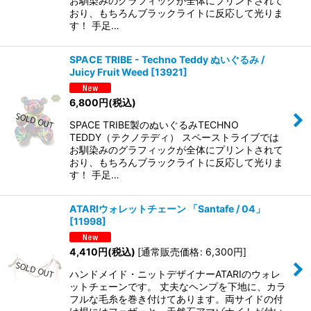
お馴染みのグラフィックが全体にプリントされて
おり、もちろんブラックライトに反応して光りま
す！ 手足…
SPACE TRIBE - Techno Teddy ぬいぐるみ /
Juicy Fruit Weed
[
13921
]
6,800
円
(税込)
SPACE TRIBE製のぬいぐるみTECHNO
TEDDY（テクノテディ） スペーストライブでは
お馴染みのグラフィックが全体にプリントされて
おり、もちろんブラックライトに反応して光りま
す！ 手足…
ATARIウォレットチェーン 「Santafe / 04」
[
11998
]
4,410
円
(税込)
[
通常販売価格
:
6,300
円
]
ハンドメイド・ニットデザイナーATARIのウォレ
ットチェーンです。 丈夫なヘンプを下地に、カラ
フルな毛糸を巻き付けてあります。両サイドの付