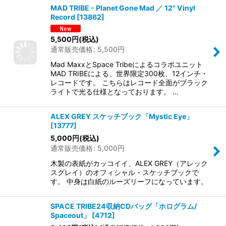
MAD TRIBE - Planet Gone Mad ／ 12" Vinyl
Record
[
13862
]
5,500
円
(税込)
通常販売価格
:
5,500
円
Mad MaxxとSpace Tribeによるコラボユニット
MAD TRIBEによる、世界限定300枚、12インチ・
レコードです。 こちらはレコード全面がブラック
ライトで光る仕様となっております。 …
ALEX GREY スケッチブック「Mystic Eye」
[
13777
]
5,000
円
(税込)
通常販売価格
:
5,000
円
木製の表紙がカッコイイ、ALEX GREY（アレック
スグレイ）のオフィシャル・スケッチブックで
す。 中身は白紙のルーズリーフになっています。
SPACE TRIBE24収納CDバッグ「ホログラム/
Spaceout」
[
4712
]