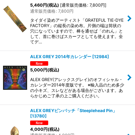
5,460
円
(税込)
[
通常販売価格
:
7,800
円
]
通常販売価格
:
7,800
円
タイダイ染めアーティスト「GRATEFUL TIE-DYE
FACTORY」の縦長の染め布。片側の端は筒状の
穴になっていますので、棒を通せば「のれん」と
して、首に巻けばスカーフとしても使えます。全
てデ…
ALEX GREY 2014年カレンダー
[
12984
]
5,000
円
(税込)
ALEX GREY(アレックスグレイ)のオフィシャル・
カレンダー2014年度版です。 ※輸入品のため多少
の小キズ、スレなどがある場合がございます。あ
らかじめご了承の上ご購入ください。
ALEX GREYピンバッチ「Steeplehead Pin」
[
13780
]
4,000
円
(税込)