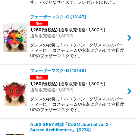
す。 小ぶりなサイズで、プレゼントにもい…
フェーザーマスク-C
[
13147
]
1,260
円
(税込)
[
通常販売価格
:
1,800
円
]
通常販売価格
:
1,800
円
ダンスの衣装に！ハロウィン・クリスマスのパー
ティーに！ コスチュームや衣装に合わせて注目度
UPのフェザーマスクです。
フェーザーマスク-D
[
13148
]
1,260
円
(税込)
[
通常販売価格
:
1,800
円
]
通常販売価格
:
1,800
円
ダンスの衣装に！ハロウィン・クリスマスのパー
ティーに！ コスチュームや衣装に合わせて注目度
UPのフェザーマスクです。
ALEX GREY 雑誌「CoSM Journal vol.2 -
Sacred Architecture」
[
9274
]