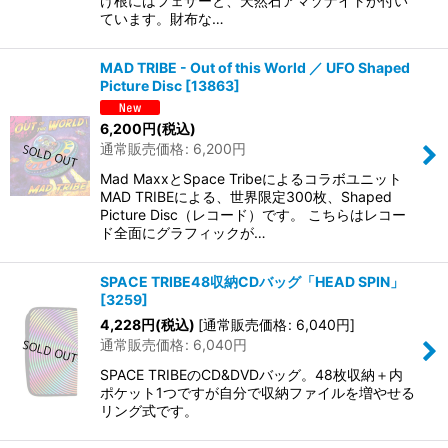
け根にはフェザーと、天然石アマゾナイトが付い
ています。財布な…
MAD TRIBE - Out of this World ／ UFO Shaped
Picture Disc
[
13863
]
6,200
円
(税込)
通常販売価格
:
6,200
円
Mad MaxxとSpace Tribeによるコラボユニット
MAD TRIBEによる、世界限定300枚、Shaped
Picture Disc（レコード）です。 こちらはレコー
ド全面にグラフィックが…
SPACE TRIBE48収納CDバッグ「HEAD SPIN」
[
3259
]
4,228
円
(税込)
[
通常販売価格
:
6,040
円
]
通常販売価格
:
6,040
円
SPACE TRIBEのCD&DVDバッグ。48枚収納＋内
ポケット1つですが自分で収納ファイルを増やせる
リング式です。